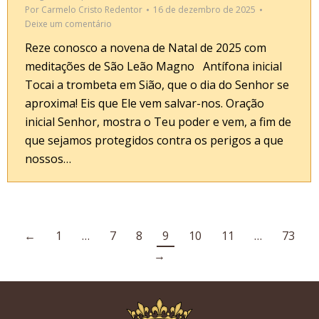
Por
Carmelo Cristo Redentor
16 de dezembro de 2025
Deixe um comentário
Reze conosco a novena de Natal de 2025 com
meditações de São Leão Magno Antífona inicial
Tocai a trombeta em Sião, que o dia do Senhor se
aproxima! Eis que Ele vem salvar-nos. Oração
inicial Senhor, mostra o Teu poder e vem, a fim de
que sejamos protegidos contra os perigos a que
nossos…
←
1
…
7
8
9
10
11
…
73
→