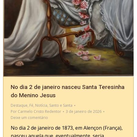
No dia 2 de janeiro nasceu Santa Teresinha
do Menino Jesus
Destaque
,
Fé
,
Notícia
,
Santo e Santa
Por
Carmelo Cristo Redentor
3 de janeiro de 2026
Deixe um comentário
No dia 2 de janeiro de 1873, em Alençon (França),
nasceu aquela que, eventualmente, seria