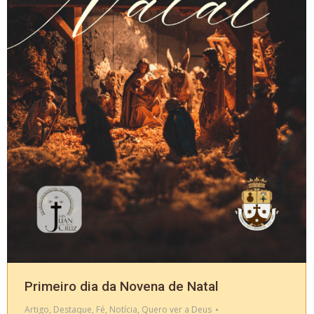
Primeiro dia da Novena de Natal
Artigo
,
Destaque
,
Fé
,
Notícia
,
Quero ver a Deus