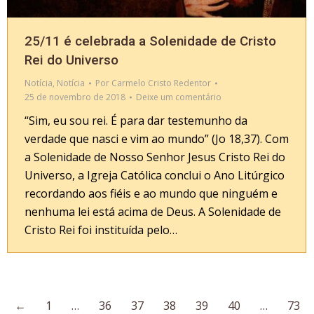
25/11 é celebrada a Solenidade de Cristo
Rei do Universo
Notícia
,
Notícia
Por
Carmelo Cristo Redentor
25 de novembro de 2018
Deixe um comentário
“Sim, eu sou rei. É para dar testemunho da
verdade que nasci e vim ao mundo” (Jo 18,37). Com
a Solenidade de Nosso Senhor Jesus Cristo Rei do
Universo, a Igreja Católica conclui o Ano Litúrgico
recordando aos fiéis e ao mundo que ninguém e
nenhuma lei está acima de Deus. A Solenidade de
Cristo Rei foi instituída pelo…
←
1
…
36
37
38
39
40
…
73