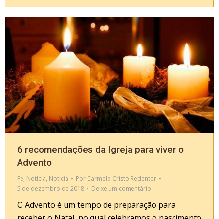
6 recomendações da Igreja para viver o
Advento
Fé
,
Notícia
,
Notícia
Por
Carmelo Cristo Redentor
5 de dezembro de 2018
Deixe um comentário
O Advento é um tempo de preparação para
receber o Natal, no qual celebramos o nascimento