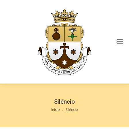
Silêncio
Você está aqui:
Início
Silêncio