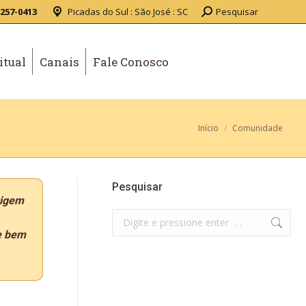
3257-0413
Picadas do Sul : São José : SC
Pesquisar
itual
Canais
Fale Conosco
Você está aqui:
Início
Comunidade
Pesquisar
xigem
de bem