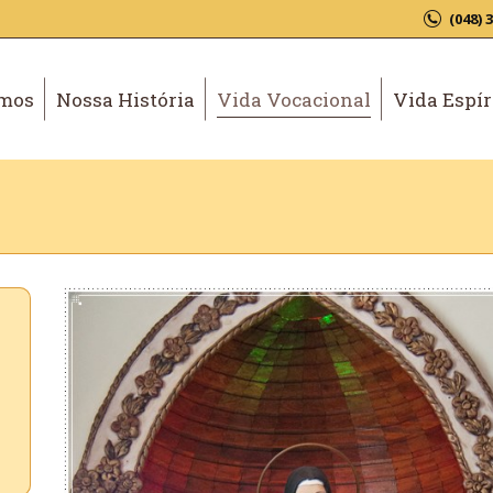
(048) 
mos
Nossa História
Vida Vocacional
Vida Espír
e