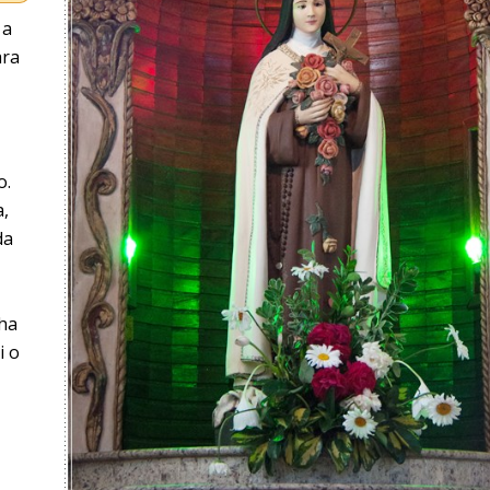
 a
ara
o.
a,
da
ha
i o