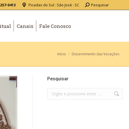
3257-0413
Picadas do Sul : São José : SC
Pesquisar
itual
Canais
Fale Conosco
Você está aqui:
Início
Discernimento das Vocações
Pesquisar