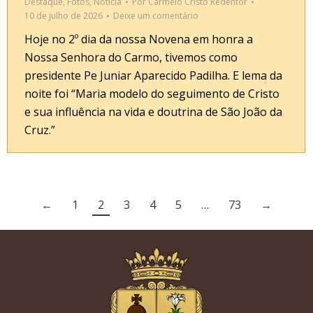
Destaque
,
Fotos
,
Notícia
Por
Carmelo Cristo Redentor
10 de julho de 2026
Deixe um comentário
Hoje no 2º dia da nossa Novena em honra a
Nossa Senhora do Carmo, tivemos como
presidente Pe Juniar Aparecido Padilha. E lema da
noite foi “Maria modelo do seguimento de Cristo
e sua influência na vida e doutrina de São João da
Cruz.”
←
1
2
3
4
5
…
73
→