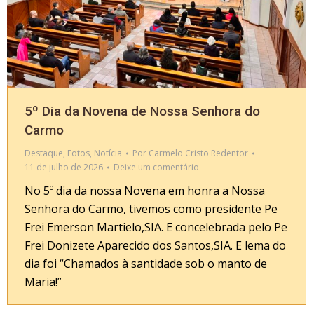
5º Dia da Novena de Nossa Senhora do
Carmo
Destaque
,
Fotos
,
Notícia
Por
Carmelo Cristo Redentor
11 de julho de 2026
Deixe um comentário
No 5º dia da nossa Novena em honra a Nossa
Senhora do Carmo, tivemos como presidente Pe
Frei Emerson Martielo,SIA. E concelebrada pelo Pe
Frei Donizete Aparecido dos Santos,SIA. E lema do
dia foi “Chamados à santidade sob o manto de
Maria!”