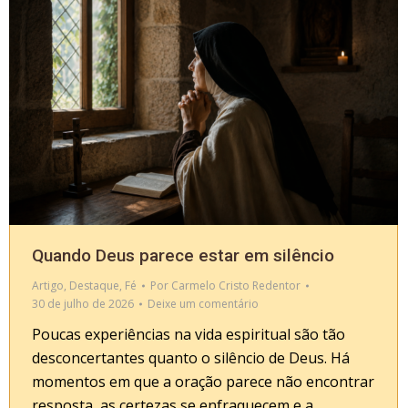
Quando Deus parece estar em silêncio
Artigo
,
Destaque
,
Fé
Por
Carmelo Cristo Redentor
30 de julho de 2026
Deixe um comentário
Poucas experiências na vida espiritual são tão
desconcertantes quanto o silêncio de Deus. Há
momentos em que a oração parece não encontrar
resposta, as certezas se enfraquecem e a