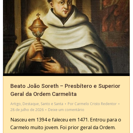
Beato João Soreth – Presbítero e Superior
Geral da Ordem Carmelita
Artigo
,
Destaque
,
Santo e Santa
Por
Carmelo Cristo Redentor
28 de julho de 2026
Deixe um comentário
Nasceu em 1394 e faleceu em 1471. Entrou para o
Carmelo muito jovem. Foi prior geral da Ordem.