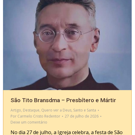
São Tito Bransdma – Presbítero e Mártir
Artigo
,
Destaque
,
Quero ver a Deus
,
Santo e Santa
Por
Carmelo Cristo Redentor
27 de julho de 2026
Deixe um comentário
No dia 27 de julho, a Igreja celebra, a festa de São