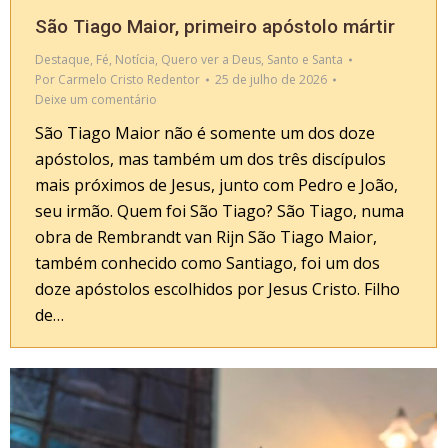
São Tiago Maior, primeiro apóstolo mártir
Destaque
,
Fé
,
Notícia
,
Quero ver a Deus
,
Santo e Santa
Por
Carmelo Cristo Redentor
25 de julho de 2026
Deixe um comentário
São Tiago Maior não é somente um dos doze
apóstolos, mas também um dos três discípulos
mais próximos de Jesus, junto com Pedro e João,
seu irmão. Quem foi São Tiago? São Tiago, numa
obra de Rembrandt van Rijn São Tiago Maior,
também conhecido como Santiago, foi um dos
doze apóstolos escolhidos por Jesus Cristo. Filho
de…