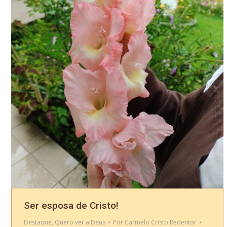
Ser esposa de Cristo!
Destaque
,
Quero ver a Deus
Por
Carmelo Cristo Redentor