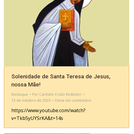
Solenidade de Santa Teresa de Jesus,
nossa Mãe!
Destaque
Por
Carmelo Cristo Redentor
15 de outubro de 2023
Deixe um comentário
https://www.youtube.com/watch?
v=Tkb5yUYSrKA&t=14s