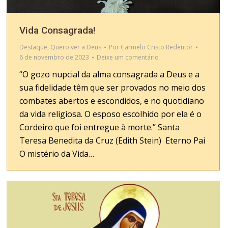
Vida Consagrada!
Destaque
,
Quero ver a Deus
Por
Carmelo Cristo Redentor
6 de novembro de 2023
Deixe um comentário
“O gozo nupcial da alma consagrada a Deus e a
sua fidelidade têm que ser provados no meio dos
combates abertos e escondidos, e no quotidiano
da vida religiosa. O esposo escolhido por ela é o
Cordeiro que foi entregue à morte.” Santa
Teresa Benedita da Cruz (Edith Stein) Eterno Pai
O mistério da Vida…