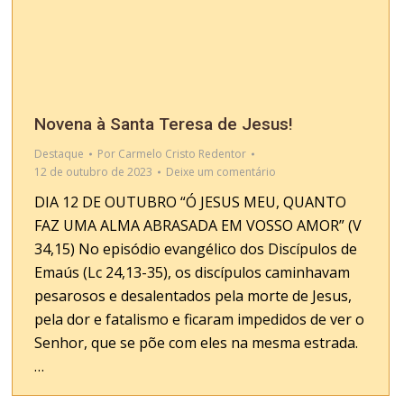
Novena à Santa Teresa de Jesus!
Destaque
Por
Carmelo Cristo Redentor
12 de outubro de 2023
Deixe um comentário
DIA 12 DE OUTUBRO “Ó JESUS MEU, QUANTO
FAZ UMA ALMA ABRASADA EM VOSSO AMOR” (V
34,15) No episódio evangélico dos Discípulos de
Emaús (Lc 24,13-35), os discípulos caminhavam
pesarosos e desalentados pela morte de Jesus,
pela dor e fatalismo e ficaram impedidos de ver o
Senhor, que se põe com eles na mesma estrada.
…