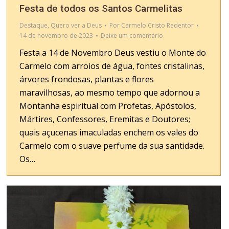
Festa de todos os Santos Carmelitas
Destaque
,
Quero ver a Deus
Por
Carmelo Cristo Redentor
14 de novembro de 2023
Deixe um comentário
Festa a 14 de Novembro Deus vestiu o Monte do
Carmelo com arroios de água, fontes cristalinas,
árvores frondosas, plantas e flores
maravilhosas, ao mesmo tempo que adornou a
Montanha espiritual com Profetas, Apóstolos,
Mártires, Confessores, Eremitas e Doutores;
quais açucenas imaculadas enchem os vales do
Carmelo com o suave perfume da sua santidade.
Os…