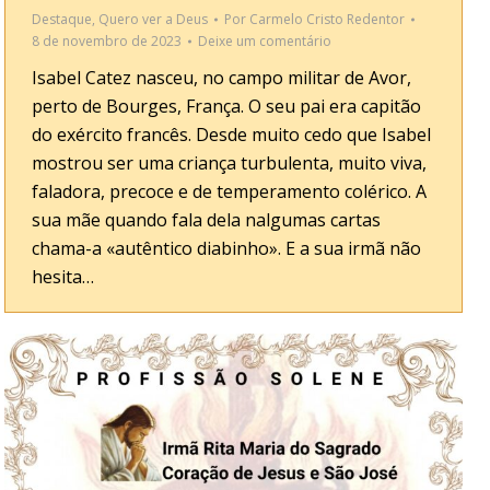
Destaque
,
Quero ver a Deus
Por
Carmelo Cristo Redentor
8 de novembro de 2023
Deixe um comentário
Isabel Catez nasceu, no campo militar de Avor,
perto de Bourges, França. O seu pai era capitão
do exército francês. Desde muito cedo que Isabel
mostrou ser uma criança turbulenta, muito viva,
faladora, precoce e de temperamento colérico. A
sua mãe quando fala dela nalgumas cartas
chama-a «autêntico diabinho». E a sua irmã não
hesita…