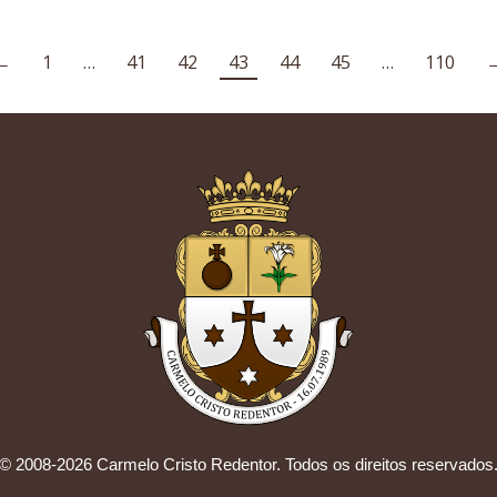
←
1
…
41
42
43
44
45
…
110
© 2008-2026 Carmelo Cristo Redentor. Todos os direitos reservados