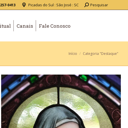
3257-0413
Picadas do Sul : São José : SC
Pesquisar
itual
Canais
Fale Conosco
Você está aqui:
Início
Categoria "Destaque"