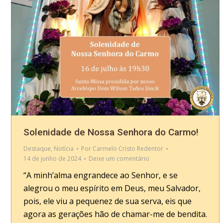
Solenidade de Nossa Senhora do Carmo!
Destaque
,
Notícia
Por
Carmelo Cristo Redentor
14 de junho de 2024
Deixe um comentário
“A minh’alma engrandece ao Senhor, e se
alegrou o meu espírito em Deus, meu Salvador,
pois, ele viu a pequenez de sua serva, eis que
agora as gerações hão de chamar-me de bendita.