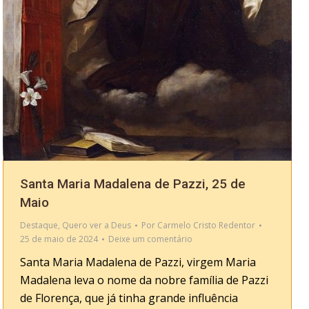
Santa Maria Madalena de Pazzi, 25 de
Maio
Destaque
,
Quero ver a Deus
Por
Carmelo Cristo Redentor
25 de maio de 2024
Deixe um comentário
Santa Maria Madalena de Pazzi, virgem Maria
Madalena leva o nome da nobre família de Pazzi
de Florença, que já tinha grande influência