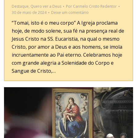
Destaque
,
Quero ver a Deus
Por
Carmelo Cristo Redentor
30 de maio de 2024
Deixe um comentário
“Tomai, isto é o meu corpo” A Igreja proclama
hoje, de modo solene, sua fé na presença real de
Jesus Cristo na SS. Eucaristia, na qual o mesmo
Cristo, por amor a Deus e aos homens, se imola
incruentamente ao Pai eterno. Celebramos hoje
com grande alegria a Solenidade do Corpo e
Sangue de Cristo,…