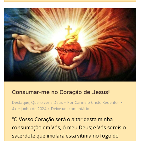
Consumar-me no Coração de Jesus!
Destaque
,
Quero ver a Deus
Por
Carmelo Cristo Redentor
4 de junho de 2024
Deixe um comentário
“O Vosso Coração será o altar desta minha
consumação em Vós, ó meu Deus; e Vós sereis o
sacerdote que imolará esta vítima no fogo do