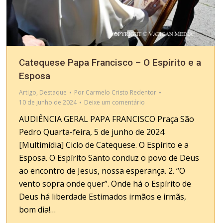
Catequese Papa Francisco – O Espírito e a
Esposa
Artigo
,
Destaque
Por
Carmelo Cristo Redentor
10 de junho de 2024
Deixe um comentário
AUDIÊNCIA GERAL PAPA FRANCISCO Praça São
Pedro Quarta-feira, 5 de junho de 2024
[Multimídia] Ciclo de Catequese. O Espírito e a
Esposa. O Espírito Santo conduz o povo de Deus
ao encontro de Jesus, nossa esperança. 2. “O
vento sopra onde quer”. Onde há o Espírito de
Deus há liberdade Estimados irmãos e irmãs,
bom dia!…