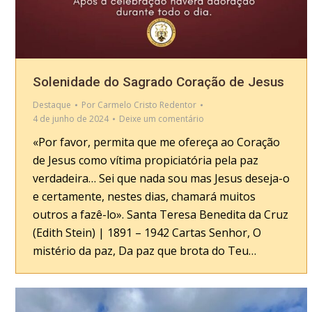
Solenidade do Sagrado Coração de Jesus
Destaque
Por
Carmelo Cristo Redentor
4 de junho de 2024
Deixe um comentário
«Por favor, permita que me ofereça ao Coração
de Jesus como vítima propiciatória pela paz
verdadeira… Sei que nada sou mas Jesus deseja-o
e certamente, nestes dias, chamará muitos
outros a fazê-lo». Santa Teresa Benedita da Cruz
(Edith Stein) | 1891 – 1942 Cartas Senhor, O
mistério da paz, Da paz que brota do Teu…