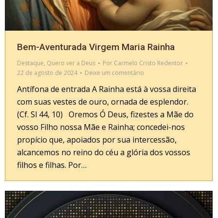
Bem-Aventurada Virgem Maria Rainha
Destaque
,
Quero ver a Deus
Por
Carmelo Cristo Redentor
22 de agosto de 2024
Deixe um comentário
Antífona de entrada A Rainha está à vossa direita
com suas vestes de ouro, ornada de esplendor.
(Cf. Sl 44, 10) Oremos Ó Deus, fizestes a Mãe do
vosso Filho nossa Mãe e Rainha; concedei-nos
propício que, apoiados por sua intercessão,
alcancemos no reino do céu a glória dos vossos
filhos e filhas. Por…