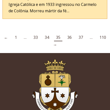
Igreja Católica e em 1933 ingressou no Carmelo
de Colônia. Morreu mártir da fé…
←
1
…
33
34
35
36
37
…
110
→