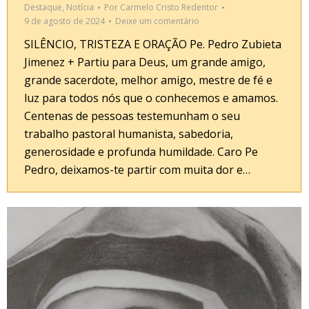
Destaque
,
Notícia
Por
Carmelo Cristo Redentor
9 de agosto de 2024
Deixe um comentário
SILÊNCIO, TRISTEZA E ORAÇÃO Pe. Pedro Zubieta
Jimenez + Partiu para Deus, um grande amigo,
grande sacerdote, melhor amigo, mestre de fé e
luz para todos nós que o conhecemos e amamos.
Centenas de pessoas testemunham o seu
trabalho pastoral humanista, sabedoria,
generosidade e profunda humildade. Caro Pe
Pedro, deixamos-te partir com muita dor e…