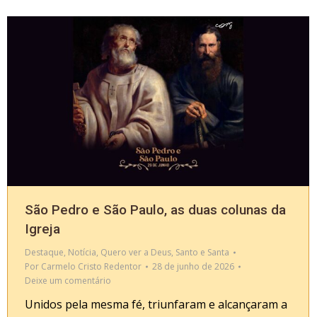
São Pedro e São Paulo, as duas colunas da
Igreja
Destaque
,
Notícia
,
Quero ver a Deus
,
Santo e Santa
Por
Carmelo Cristo Redentor
28 de junho de 2026
Deixe um comentário
Unidos pela mesma fé, triunfaram e alcançaram a