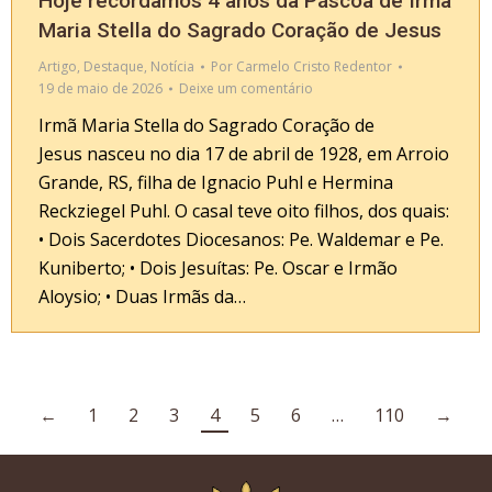
Hoje recordamos 4 anos da Páscoa de Irmã
Maria Stella do Sagrado Coração de Jesus
Artigo
,
Destaque
,
Notícia
Por
Carmelo Cristo Redentor
19 de maio de 2026
Deixe um comentário
Irmã Maria Stella do Sagrado Coração de
Jesus nasceu no dia 17 de abril de 1928, em Arroio
Grande, RS, filha de Ignacio Puhl e Hermina
Reckziegel Puhl. O casal teve oito filhos, dos quais:
• Dois Sacerdotes Diocesanos: Pe. Waldemar e Pe.
Kuniberto; • Dois Jesuítas: Pe. Oscar e Irmão
Aloysio; • Duas Irmãs da…
←
1
2
3
4
5
6
…
110
→