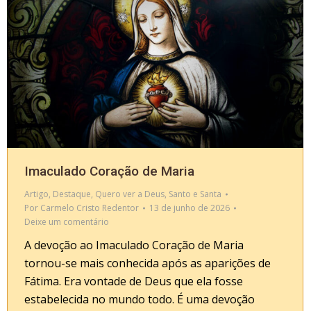
Imaculado Coração de Maria
Artigo
,
Destaque
,
Quero ver a Deus
,
Santo e Santa
Por
Carmelo Cristo Redentor
13 de junho de 2026
Deixe um comentário
A devoção ao Imaculado Coração de Maria
tornou-se mais conhecida após as aparições de
Fátima. Era vontade de Deus que ela fosse
estabelecida no mundo todo. É uma devoção