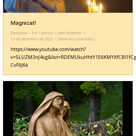
Magnicat!
Destaque
Por
Carmelo Cristo Redentor
17 de setembro de 2022
Deixe um comentário
https://www.youtube.com/watch?
v=SLUZM3nJ4sg&list=RDEMUkuHhtY1E6KMYXfCBl1fCg&
CvF6J6k