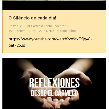
O Silêncio de cada dia!
Destaque
Por
Carmelo Cristo Redentor
19 de setembro de 2022
Deixe um comentário
https://www.youtube.com/watch?v=9txTfJq49-
c&t=262s