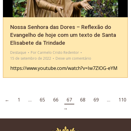
Nossa Senhora das Dores – Reflexão do
Evangelho de hoje com um texto de Santa
Elisabete da Trindade
Destaque
Por
Carmelo Cristo Redentor
15 de setembro de 2022
Deixe um comentário
https://www.youtube.com/watch?v=Iw7ZlOG-eYM
←
1
…
65
66
67
68
69
…
110
→