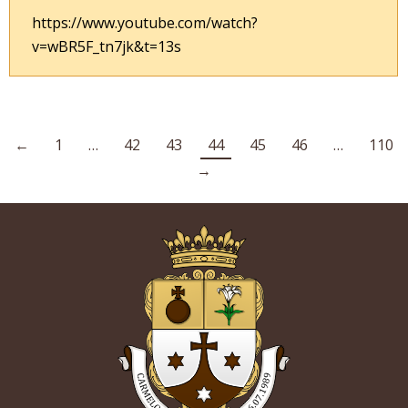
https://www.youtube.com/watch?
v=wBR5F_tn7jk&t=13s
←
1
…
42
43
44
45
46
…
110
→