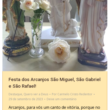
Festa dos Arcanjos São Miguel, São Gabriel
e São Rafael!
Destaque
,
Quero ver a Deus
Por
Carmelo Cristo Redentor
29 de setembro de 2023
Deixe um comentário
Arcanjos, para vós um canto de vitória, porque no