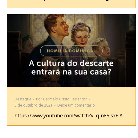
Destaque
Por
Carmelo Cristo Redentor
3 de outubro de 2021
Deixe um comentário
https://www.youtube.com/watch?v=q-n85lsxElA