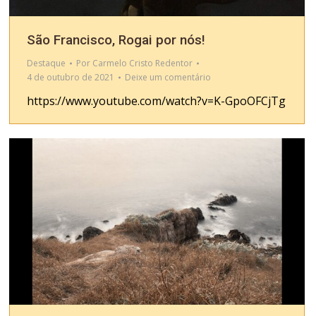
São Francisco, Rogai por nós!
Destaque
Por
Carmelo Cristo Redentor
4 de outubro de 2021
Deixe um comentário
https://www.youtube.com/watch?v=K-GpoOFCjTg