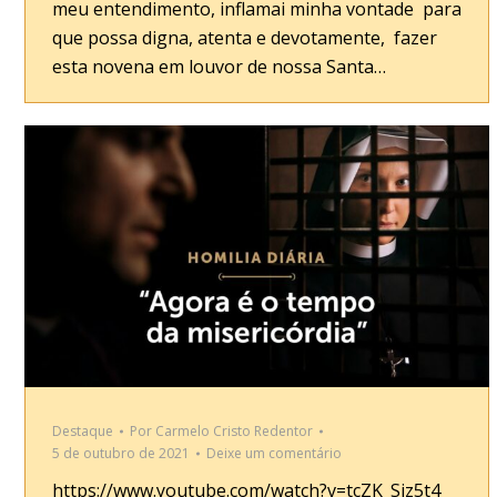
meu entendimento, inflamai minha vontade para
que possa digna, atenta e devotamente, fazer
esta novena em louvor de nossa Santa…
Destaque
Por
Carmelo Cristo Redentor
5 de outubro de 2021
Deixe um comentário
https://www.youtube.com/watch?v=tcZK_Siz5t4