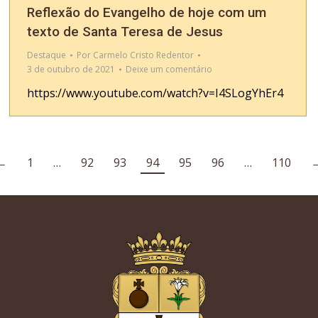
Reflexão do Evangelho de hoje com um
texto de Santa Teresa de Jesus
Destaque
Por
Carmelo Cristo Redentor
3 de outubro de 2021
Deixe um comentário
https://www.youtube.com/watch?v=I4SLogYhEr4
←
1
…
92
93
94
95
96
…
110