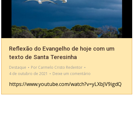
Reflexão do Evangelho de hoje com um
texto de Santa Teresinha
Destaque
Por
Carmelo Cristo Redentor
4 de outubro de 2021
Deixe um comentário
https://www.youtube.com/watch?v=yLXbJV9igdQ