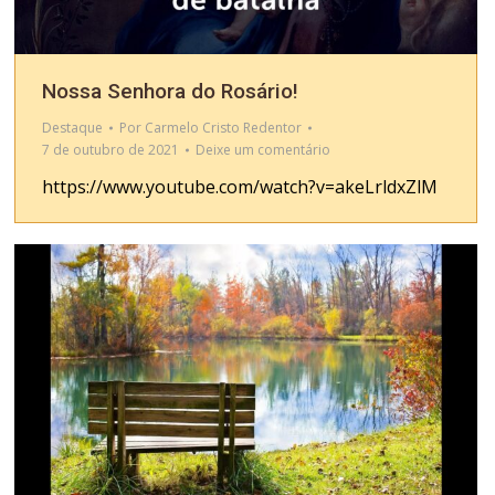
Nossa Senhora do Rosário!
Destaque
Por
Carmelo Cristo Redentor
7 de outubro de 2021
Deixe um comentário
https://www.youtube.com/watch?v=akeLrldxZlM