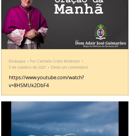
Destaque
Por
Carmelo Cristo Redentor
5 de outubro de 2021
Deixe um comentário
https://www.youtube.com/watch?
v=8HSMUk2DbF4