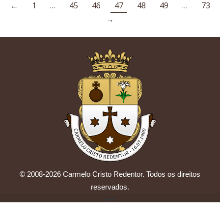
←
1
…
45
46
47
48
49
…
73
→
© 2008-2026 Carmelo Cristo Redentor. Todos os direitos
reservados.