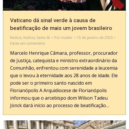
Vaticano dá sinal verde à causa de
beatificação de mais um jovem brasileiro
Notícia
,
Notícia
,
Santa Sé
Por
master
15 de janeiro de 2020
Deixe um comentário
Marcelo Henrique Câmara, professor, procurador
de Justiça, catequista e ministro extraordinário da
Comunhão, enfrentou com serenidade a leucemia
que o levou à eternidade aos 28 anos de idade. Ele
pode ser o primeiro santo nascido em
Florianópolis A Arquidiocese de Florianópolis
informou que o arcebispo dom Wilson Tadeu
Jönck dará início ao processo de beatificação…