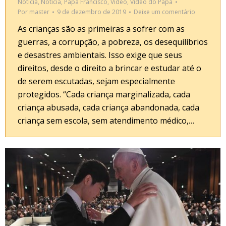
Notícia
,
Notícia
,
Papa Francisco
,
Vídeo
,
Vídeo do Papa
Por
master
9 de dezembro de 2019
Deixe um comentário
As crianças são as primeiras a sofrer com as
guerras, a corrupção, a pobreza, os desequilíbrios
e desastres ambientais. Isso exige que seus
direitos, desde o direito a brincar e estudar até o
de serem escutadas, sejam especialmente
protegidos. “Cada criança marginalizada, cada
criança abusada, cada criança abandonada, cada
criança sem escola, sem atendimento médico,…