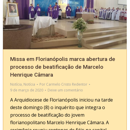
Missa em Florianópolis marca abertura de
processo de beatificação de Marcelo
Henrique Câmara
Notícia
,
Notícia
Por
Carmelo Cristo Redentor
9 de março de 2020
Deixe um comentário
A Arquidiocese de Florianópolis iniciou na tarde
deste domingo (8) o inquérito que integra o
processo de beatificação do jovem
florianopolitano Marcelo Henrique Câmara. A
cerimônia reuniu centenas de fiéis na capital.