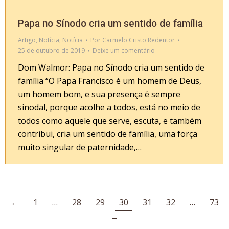
Papa no Sínodo cria um sentido de família
Artigo
,
Notícia
,
Notícia
Por
Carmelo Cristo Redentor
25 de outubro de 2019
Deixe um comentário
Dom Walmor: Papa no Sínodo cria um sentido de
família “O Papa Francisco é um homem de Deus,
um homem bom, e sua presença é sempre
sinodal, porque acolhe a todos, está no meio de
todos como aquele que serve, escuta, e também
contribui, cria um sentido de família, uma força
muito singular de paternidade,…
←
1
…
28
29
30
31
32
…
73
→