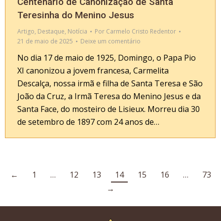
Centenário de Canonização de Santa
Teresinha do Menino Jesus
Artigo
,
Destaque
,
Notícia
Por
Carmelo Cristo Redentor
21 de maio de 2025
Deixe um comentário
No dia 17 de maio de 1925, Domingo, o Papa Pio
XI canonizou a jovem francesa, Carmelita
Descalça, nossa irmã e filha de Santa Teresa e São
João da Cruz, a Irmã Teresa do Menino Jesus e da
Santa Face, do mosteiro de Lisieux. Morreu dia 30
de setembro de 1897 com 24 anos de…
←
1
…
12
13
14
15
16
…
73
→