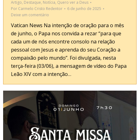
Artigo
,
Destaque
,
Notícia
,
Quero ver a Deus
Por
Carmelo Cristo Redentor
6 de junho de 2025
Deixe um comentário
Vatican News Na intenção de oração para o mês
de junho, o Papa nos convida a rezar “para que
cada um de nós encontre consolo na relação
pessoal com Jesus e aprenda do seu Coração a
compaixão pelo mundo”. Foi divulgada, nesta
terça-feira (03/06), a mensagem de vídeo do Papa
Leão XIV com a intenção…