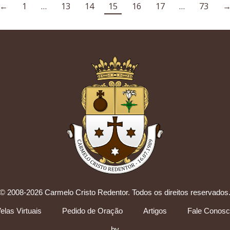
←
1
…
13
14
15
16
17
…
73
© 2008-2026 Carmelo Cristo Redentor. Todos os direitos reservados
elas Virtuais
Pedido de Oração
Artigos
Fale Conos
by