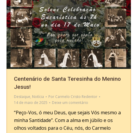
Centenário de Santa Teresinha do Menino
Jesus!
Destaque
,
Notícia
Por
Carmelo Cristo Redentor
14 de maio de 2025
Deixe um comentário
“Peço-Vos, ó meu Deus, que sejais Vós mesmo a
minha Santidade”. Com a alma em júbilo e os
olhos voltados para o Céu, nós, do Carmelo