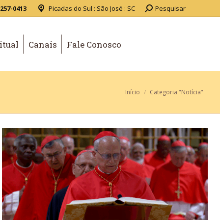
3257-0413
Picadas do Sul : São José : SC
Pesquisar
itual
Canais
Fale Conosco
Você está aqui:
Início
Categoria "Notícia"