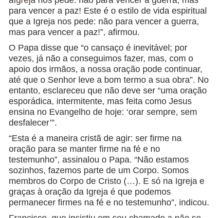
a
Igreja
nos pede: não para vencer a guerra, mas
para vencer a paz! Este é o estilo de vida espiritual
que a Igreja nos pede: não para vencer a guerra,
mas para vencer a paz!”, afirmou.
O Papa disse que “o cansaço é inevitável; por
vezes, já não a conseguimos fazer, mas, com o
apoio dos irmãos, a nossa oração pode continuar,
até que o Senhor leve a bom termo a sua obra”. No
entanto, esclareceu que não deve ser “uma oração
esporádica, intermitente, mas feita como Jesus
ensina no Evangelho de hoje: ‘orar sempre, sem
desfalecer’”.
“Esta é a maneira cristã de agir: ser firme na
oração para se manter firme na fé e no
testemunho”, assinalou o Papa. “Não estamos
sozinhos, fazemos parte de um Corpo. Somos
membros do Corpo de Cristo (…). E só na Igreja e
graças à oração da Igreja é que podemos
permanecer firmes na fé e no testemunho”, indicou.