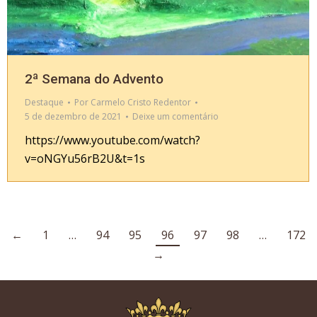
2ª Semana do Advento
Destaque
Por
Carmelo Cristo Redentor
5 de dezembro de 2021
Deixe um comentário
https://www.youtube.com/watch?
v=oNGYu56rB2U&t=1s
←
1
…
94
95
96
97
98
…
172
→