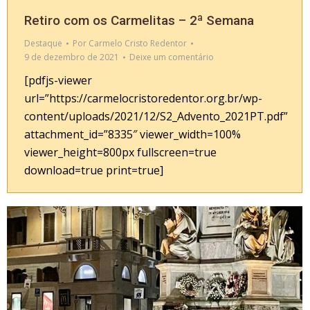
Retiro com os Carmelitas – 2ª Semana
Destaque
Por
Carmelo Cristo Redentor
9 de dezembro de 2021
Deixe um comentário
[pdfjs-viewer
url=”https://carmelocristoredentor.org.br/wp-
content/uploads/2021/12/S2_Advento_2021PT.pdf”
attachment_id=”8335″ viewer_width=100%
viewer_height=800px fullscreen=true
download=true print=true]