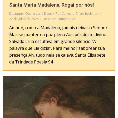
Santa Maria Madalena, Rogai por nós!
Destaque
,
Quero ver a Deus
Por
Carmelo Cristo Redentor
22 de julho de 2025
Deixe um comentário
Amar é, como a Madalena, Jamais deixar o Senhor
Mas se manter na paz plena Aos pés deste divino
Salvador. Ela escutava em grande silêncio “A
palavra que Ele dizia”, Para melhor saborear sua
presença Ah, tudo nela se calava. Santa Elisabete
da Trindade Poesia 94