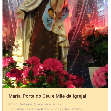
Maria, Porta do Céu e Mãe da Igreja!
Artigo
,
Destaque
,
Quero ver a Deus
Por
Carmelo Cristo Redentor
17 de julho de 2025