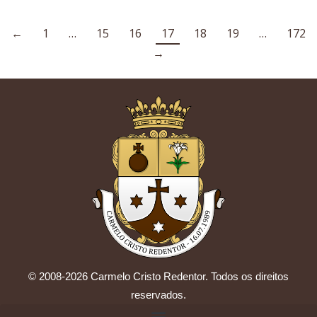
←
1
…
15
16
17
18
19
…
172
→
© 2008-2026 Carmelo Cristo Redentor. Todos os direitos
reservados.