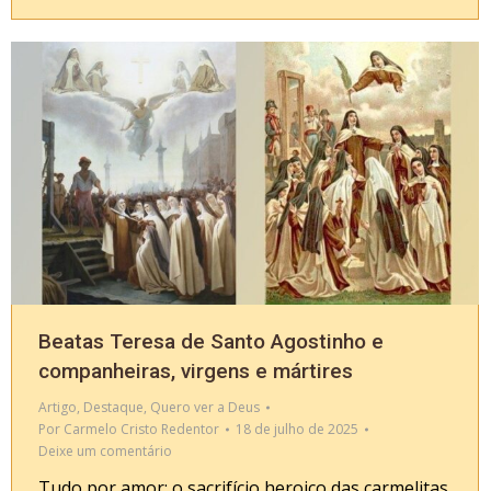
Beatas Teresa de Santo Agostinho e
companheiras, virgens e mártires
Artigo
,
Destaque
,
Quero ver a Deus
Por
Carmelo Cristo Redentor
18 de julho de 2025
Deixe um comentário
Tudo por amor: o sacrifício heroico das carmelitas