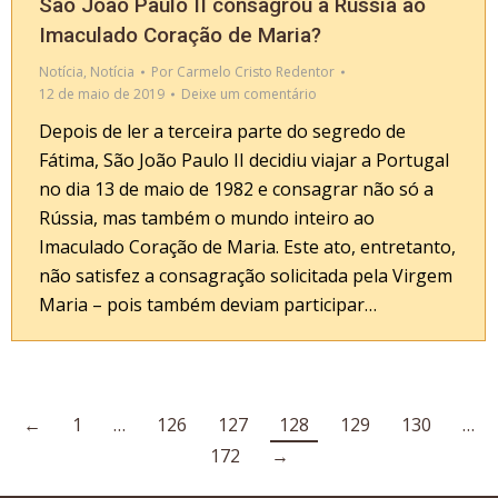
São João Paulo II consagrou a Rússia ao
Imaculado Coração de Maria?
Notícia
,
Notícia
Por
Carmelo Cristo Redentor
12 de maio de 2019
Deixe um comentário
Depois de ler a terceira parte do segredo de
Fátima, São João Paulo II decidiu viajar a Portugal
no dia 13 de maio de 1982 e consagrar não só a
Rússia, mas também o mundo inteiro ao
Imaculado Coração de Maria. Este ato, entretanto,
não satisfez a consagração solicitada pela Virgem
Maria – pois também deviam participar…
←
1
…
126
127
128
129
130
…
172
→