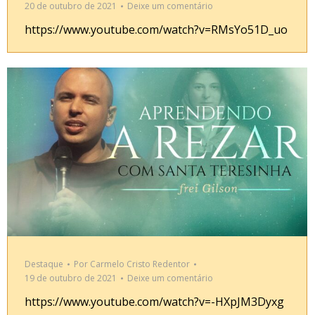
20 de outubro de 2021
Deixe um comentário
https://www.youtube.com/watch?v=RMsYo51D_uo
Destaque
Por
Carmelo Cristo Redentor
19 de outubro de 2021
Deixe um comentário
https://www.youtube.com/watch?v=-HXpJM3Dyxg