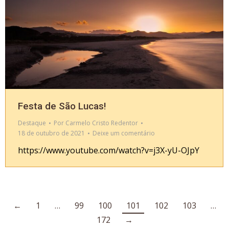
Festa de São Lucas!
Destaque
Por
Carmelo Cristo Redentor
18 de outubro de 2021
Deixe um comentário
https://www.youtube.com/watch?v=j3X-yU-OJpY
←
1
…
99
100
101
102
103
…
172
→