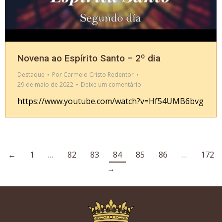
Novena ao Espírito Santo – 2º dia
Destaque
Por
Carmelo Cristo Redentor
29 de maio de 2022
Deixe um comentário
https://www.youtube.com/watch?v=Hf54UMB6bvg
←
1
…
82
83
84
85
86
…
172
→