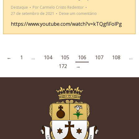
Destaque
Por
Carmelo Cristo Redentor
27 de setembro de 2021
Deixe um comentário
https://www.youtube.com/watch?v=kTQgfiFolPg
←
1
…
104
105
106
107
108
…
172
→