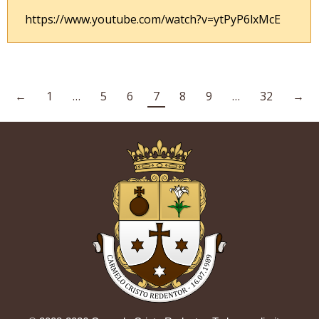
https://www.youtube.com/watch?v=ytPyP6lxMcE
←
1
…
5
6
7
8
9
…
32
→