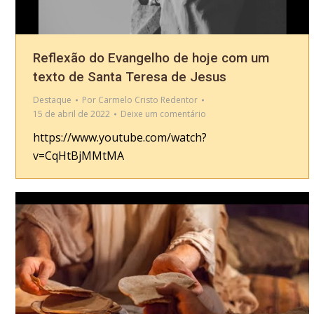
Reflexão do Evangelho de hoje com um
texto de Santa Teresa de Jesus
Destaque
Por
Carmelo Cristo Redentor
15 de abril de 2022
Deixe um comentário
https://www.youtube.com/watch?
v=CqHtBjMMtMA