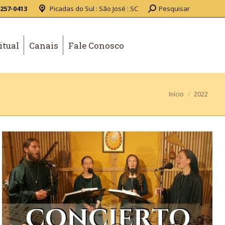
3257-0413
Picadas do Sul : São José : SC
Pesquisar
itual
Canais
Fale Conosco
Você está
Início
2022
aqui: