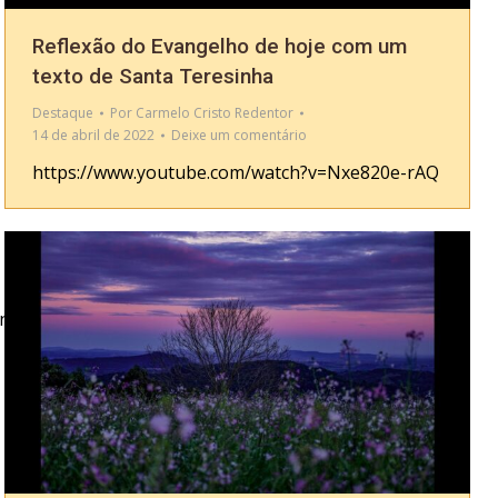
Reflexão do Evangelho de hoje com um
texto de Santa Teresinha
Destaque
Por
Carmelo Cristo Redentor
14 de abril de 2022
Deixe um comentário
https://www.youtube.com/watch?v=Nxe820e-rAQ
ta.pdf”