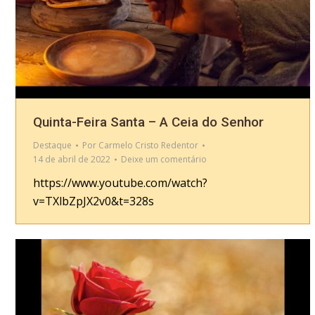
Quinta-Feira Santa – A Ceia do Senhor
Destaque
Por
Carmelo Cristo Redentor
14 de abril de 2022
Deixe um comentário
https://www.youtube.com/watch?
v=TXlbZpJX2v0&t=328s