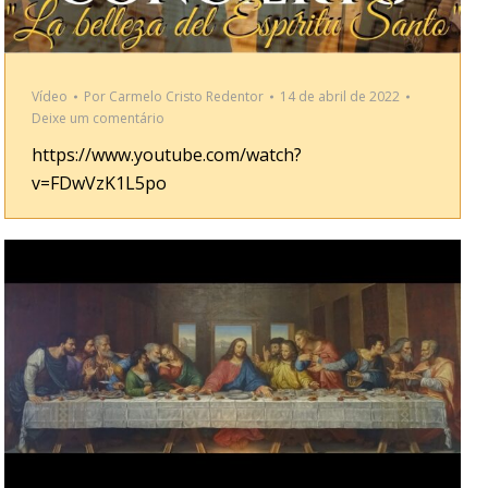
Vídeo
Por
Carmelo Cristo Redentor
14 de abril de 2022
Deixe um comentário
https://www.youtube.com/watch?
v=FDwVzK1L5po