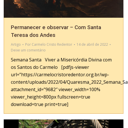
Permanecer e observar – Com Santa
Teresa dos Andes
Artigo
Por
Carmelo Cristo Redentor
14 de abril de 2022
Deixe um comentário
Semana Santa Viver a Misericórdia Divina com
os Santos do Carmelo [pdfjs-viewer
url=”https://carmelocristoredentor.org.br/wp-
content/uploads/2022/04/Quaresma_2022_Semana_San
attachment_id=”9682″ viewer_width=100%
viewer_height=800px fullscreen=true
download=true print=true]