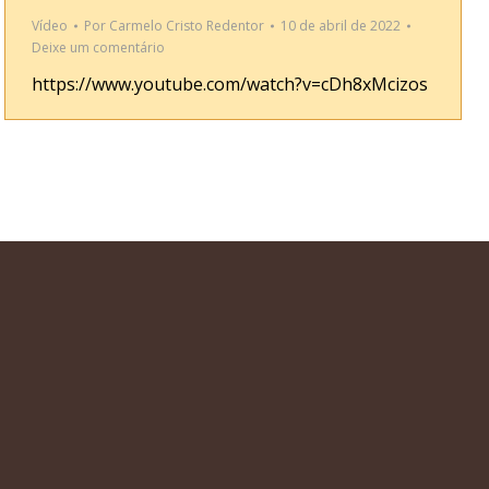
Vídeo
Por
Carmelo Cristo Redentor
10 de abril de 2022
Deixe um comentário
https://www.youtube.com/watch?v=cDh8xMcizos