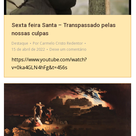
Sexta feira Santa – Transpassado pelas
nossas culpas
Destaque
Por
Carmelo Cristo Redentor
15 de abril de 2022
Deixe um comentário
https://www.youtube.com/watch?
v=0ka4GLN4hFg&t=456s