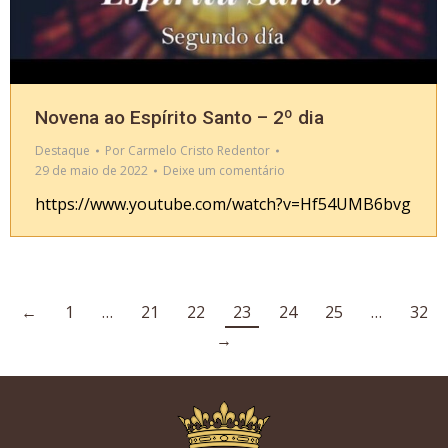
Novena ao Espírito Santo – 2º dia
Destaque
Por
Carmelo Cristo Redentor
29 de maio de 2022
Deixe um comentário
https://www.youtube.com/watch?v=Hf54UMB6bvg
←
1
…
21
22
23
24
25
…
32
→