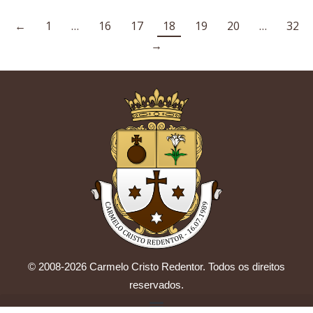
←
1
…
16
17
18
19
20
…
32
→
© 2008-2026 Carmelo Cristo Redentor. Todos os direitos
reservados.