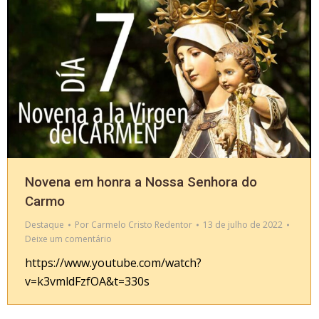
Novena em honra a Nossa Senhora do
Carmo
Destaque
Por
Carmelo Cristo Redentor
13 de julho de 2022
Deixe um comentário
https://www.youtube.com/watch?
v=k3vmldFzfOA&t=330s