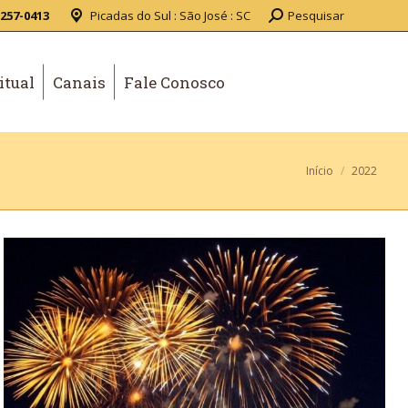
3257-0413
Picadas do Sul : São José : SC
Pesquisar
itual
Canais
Fale Conosco
Você está
Início
2022
aqui: