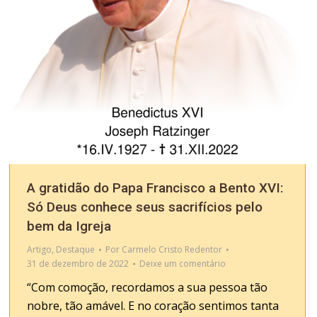
A gratidão do Papa Francisco a Bento XVI:
Só Deus conhece seus sacrifícios pelo
bem da Igreja
Artigo
,
Destaque
Por
Carmelo Cristo Redentor
31 de dezembro de 2022
Deixe um comentário
“Com comoção, recordamos a sua pessoa tão
nobre, tão amável. E no coração sentimos tanta