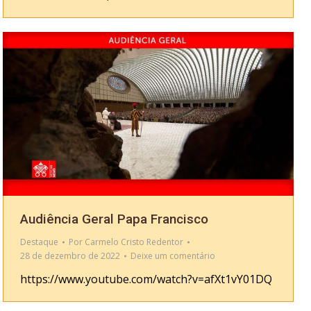
Audiência Geral Papa Francisco
Destaque
Por
Carmelo Cristo Redentor
28 de dezembro de 2022
Deixe um comentário
https://www.youtube.com/watch?v=afXt1vY01DQ