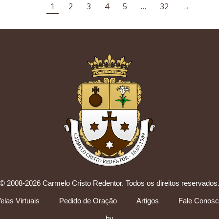
1
2
3
4
5
…
32
→
© 2008-2026 Carmelo Cristo Redentor. Todos os direitos reservados
elas Virtuais
Pedido de Oração
Artigos
Fale Conos
by