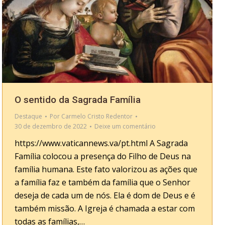
O sentido da Sagrada Família
Destaque
Por
Carmelo Cristo Redentor
30 de dezembro de 2022
Deixe um comentário
https://www.vaticannews.va/pt.html A Sagrada
Família colocou a presença do Filho de Deus na
família humana. Este fato valorizou as ações que
a família faz e também da família que o Senhor
deseja de cada um de nós. Ela é dom de Deus e é
também missão. A Igreja é chamada a estar com
todas as famílias,…