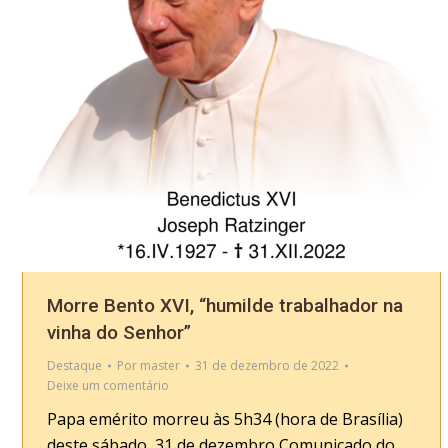
Morre Bento XVI, “humilde trabalhador na
vinha do Senhor”
Destaque
Por
master
31 de dezembro de 2022
Deixe um comentário
Papa emérito morreu às 5h34 (hora de Brasília)
deste sábado, 31 de dezembro Comunicado do