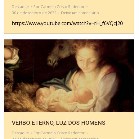
Destaque
Por
Carmelo Cristo Redentor
30 de dezembro de 2022
Deixe um comentário
https://www.youtube.com/watch?v=rH_f6VQcJ20
VERBO ETERNO, LUZ DOS HOMENS
Destaque
Por
Carmelo Cristo Redentor