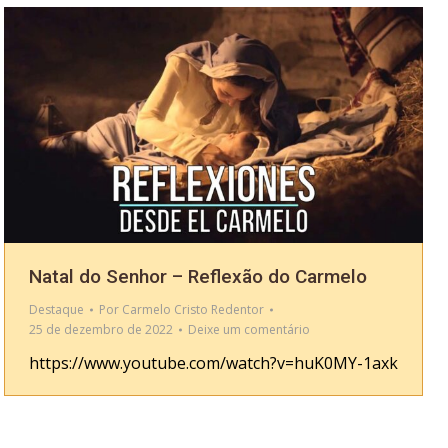
Natal do Senhor – Reflexão do Carmelo
Destaque
Por
Carmelo Cristo Redentor
25 de dezembro de 2022
Deixe um comentário
https://www.youtube.com/watch?v=huK0MY-1axk