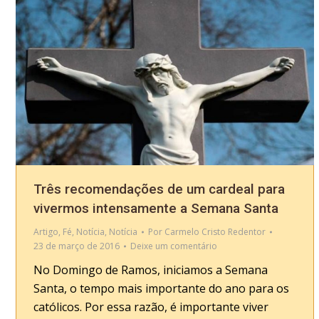
Três recomendações de um cardeal para
vivermos intensamente a Semana Santa
Artigo
,
Fé
,
Notícia
,
Notícia
Por
Carmelo Cristo Redentor
23 de março de 2016
Deixe um comentário
No Domingo de Ramos, iniciamos a Semana
Santa, o tempo mais importante do ano para os
católicos. Por essa razão, é importante viver