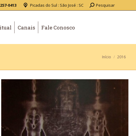
3257-0413
Picadas do Sul : São José : SC
Pesquisar
itual
Canais
Fale Conosco
Você está
Início
2016
aqui: