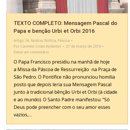
TEXTO COMPLETO: Mensagem Pascal do
Papa e benção Urbi et Orbi 2016
Artigo
,
Fé
,
Notícia
,
Notícia
,
Páscoa
Por
Carmelo Cristo Redentor
27 de março de 2016
Deixe um comentário
O Papa Francisco presidiu na manhã de hoje
a Missa da Páscoa de Ressurreição na Praça de
São Pedro. O Pontífice não pronunciou homilia
posto que depois leria sua Mensagem Pascal
junto à tradicional bênção Urbi et Orbi (à cidade
e ao mundo). O Santo Padre manifestou: “Só
Deus pode preencher com o seu amor esses
vazios,…