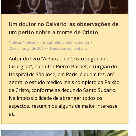
Um doutor no Calvário: as observações de
um perito sobre a morte de Cristo
Notícia
,
Notícia
Por
Carmelo Cristo Redentor
25 de março de 2016
Deixe um comentário
Autor do livro “A Paixão de Cristo segundo o
Cirurgião”, o doutor Pierre Barbet, cirurgião do
Hospital de São José, em Paris, é quem fez, até
agora, o estudo médico mais completo da Paixão
de Cristo, conforme se deduz do Santo Sudário.
Na impossibilidade de abranger todos os
aspectos, resumimos alguns de maior interesse.
a)…