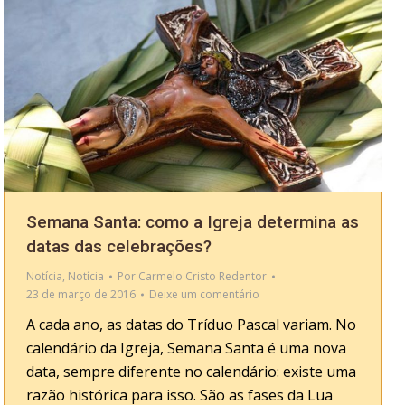
Semana Santa: como a Igreja determina as
datas das celebrações?
Notícia
,
Notícia
Por
Carmelo Cristo Redentor
23 de março de 2016
Deixe um comentário
A cada ano, as datas do Tríduo Pascal variam. No
calendário da Igreja, Semana Santa é uma nova
data, sempre diferente no calendário: existe uma
razão histórica para isso. São as fases da Lua