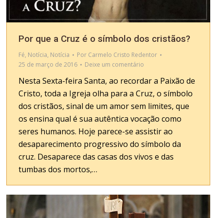
Por que a Cruz é o símbolo dos cristãos?
Fé
,
Notícia
,
Notícia
Por
Carmelo Cristo Redentor
25 de março de 2016
Deixe um comentário
Nesta Sexta-feira Santa, ao recordar a Paixão de
Cristo, toda a Igreja olha para a Cruz, o símbolo
dos cristãos, sinal de um amor sem limites, que
os ensina qual é sua autêntica vocação como
seres humanos. Hoje parece-se assistir ao
desaparecimento progressivo do símbolo da
cruz. Desaparece das casas dos vivos e das
tumbas dos mortos,…