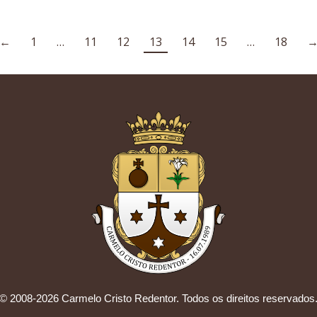
←
1
…
11
12
13
14
15
…
18
© 2008-2026 Carmelo Cristo Redentor. Todos os direitos reservados