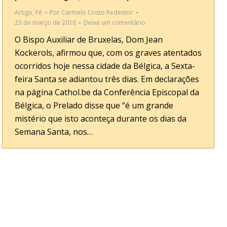
Artigo
,
Fé
Por
Carmelo Cristo Redentor
23 de março de 2016
Deixe um comentário
O Bispo Auxiliar de Bruxelas, Dom Jean
Kockerols, afirmou que, com os graves atentados
ocorridos hoje nessa cidade da Bélgica, a Sexta-
feira Santa se adiantou três dias. Em declarações
na página Cathol.be da Conferência Episcopal da
Bélgica, o Prelado disse que “é um grande
mistério que isto aconteça durante os dias da
Semana Santa, nos…