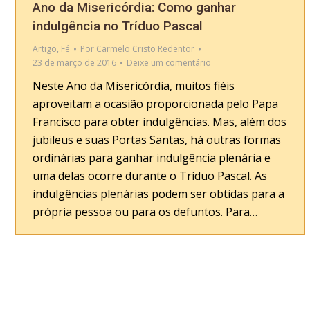
Ano da Misericórdia: Como ganhar
indulgência no Tríduo Pascal
Artigo
,
Fé
Por
Carmelo Cristo Redentor
23 de março de 2016
Deixe um comentário
Neste Ano da Misericórdia, muitos fiéis
aproveitam a ocasião proporcionada pelo Papa
Francisco para obter indulgências. Mas, além dos
jubileus e suas Portas Santas, há outras formas
ordinárias para ganhar indulgência plenária e
uma delas ocorre durante o Tríduo Pascal. As
indulgências plenárias podem ser obtidas para a
própria pessoa ou para os defuntos. Para…