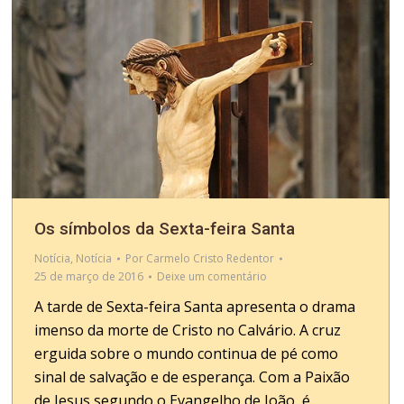
Os símbolos da Sexta-feira Santa
Notícia
,
Notícia
Por
Carmelo Cristo Redentor
25 de março de 2016
Deixe um comentário
A tarde de Sexta-feira Santa apresenta o drama
imenso da morte de Cristo no Calvário. A cruz
erguida sobre o mundo continua de pé como
sinal de salvação e de esperança. Com a Paixão
de Jesus segundo o Evangelho de João, é