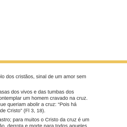
olo dos cristãos, sinal de um amor sem
casas dos vivos e das tumbas dos
contemplar um homem cravado na cruz.
que queriam abolir a cruz: “Pois há
e Cristo” (Fl 3, 18).
tro; para muitos o Cristo da cruz é um
ão, derrota e morte para todos aqueles