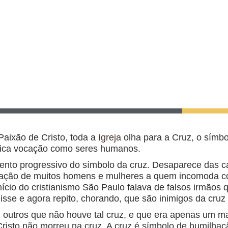
Paixão de Cristo, toda a
Igreja
olha para a Cruz, o símb
êntica vocação como seres humanos.
mento progressivo do símbolo da cruz. Desaparece das 
ração de muitos homens e mulheres a quem incomoda 
nício do cristianismo São Paulo falava de falsos irmãos 
sse e agora repito, chorando, que são inimigos da cruz d
outros que não houve tal cruz, e que era apenas um mas
risto não morreu na cruz. A cruz é símbolo de humilhaç