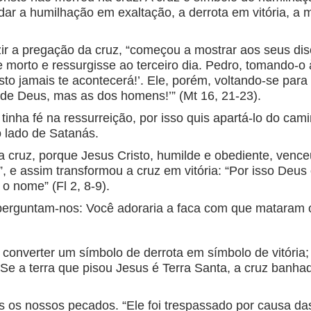
ar a humilhação em exaltação, a derrota em vitória, a 
ir a pregação da cruz, “começou a mostrar aos seus dis
morto e ressurgisse ao terceiro dia. Pedro, tomando-o
sto jamais te acontecerá!’. Ele, porém, voltando-se para 
de Deus, mas as dos homens!’” (Mt 16, 21-23).
tinha fé na ressurreição, por isso quis apartá-lo do cam
o lado de Satanás.
a cruz, porque Jesus Cristo, humilde e obediente, vence
”, e assim transformou a cruz em vitória: “Por isso Deu
 nome” (Fl 2, 8-9).
perguntam-nos: Você adoraria a faca com que mataram 
converter um símbolo de derrota em símbolo de vitória
 Se a terra que pisou Jesus é Terra Santa, a cruz banh
as os nossos pecados. “Ele foi trespassado por causa 