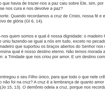
o que havia de trazer-nos a paz caiu sobre Ele, sim, por 
 se nos cura e nos devolve a paz?
 morte. Quando recordamos a cruz de Cristo, nossa fé e
vo de glória (Gl 6, 14).
a-nos quem somos e qual é nossa dignidade: o madeiro h
se uniu fazendo-se igual a nós em tudo, exceto no peca
 madeiro que suportou os braços abertos do Senhor nos
ensina qual é nosso destino eterno. Não temos morada a
 a Trindade que nos criou por amor. E um destino comu
tregou o seu Filho único, para que todo o que nele crê
o não foi na cruz? A cruz é a lembrança de quanto amor
(Jo 15, 13). O demônio odeia a cruz, porque nos recorda