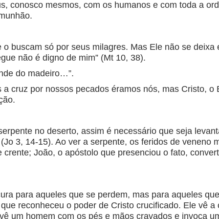
Deus, conosco mesmos, com os humanos e com toda a o
omunhão.
 o buscam só por seus milagres. Mas Ele não se deixa en
gue não é digno de mim” (Mt 10, 38).
pende do madeiro…”.
 a cruz por nossos pecados éramos nós, mas Cristo, o 
ção.
serpente no deserto, assim é necessário que seja levan
 (Jo 3, 14-15). Ao ver a serpente, os feridos de veneno 
e crente; João, o apóstolo que presenciou o fato, conve
ucura para aqueles que se perdem, mas para aqueles que
, que reconheceu o poder de Cristo crucificado. Ele vê 
 vê um homem com os pés e mãos cravados e invoca um 