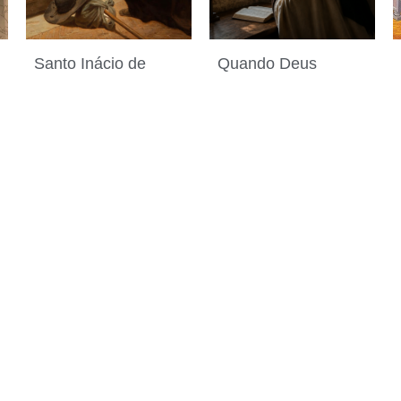
Santo Inácio de
Quando Deus
Loyola, fundador da
parece estar em
Companhia de
silêncio
30 de julho de 2026
Jesus
31 de julho de 2026