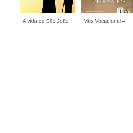
A vida de São João
Mês Vocacional –
Maria Vianney
Rezando pelas
4 de agosto de 2026
Vocações
Ordenadas
2 de agosto de 2026