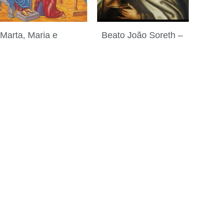
Marta, Maria e
Beato João Soreth –
Lázaro e o
Presbítero e
progresso espiritual
Superior Geral da
29 de julho de 2026
Ordem Carmelita
28 de julho de 2026