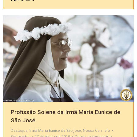
Profissão Solene da Irmã Maria Eunice de
São José
Destaque
,
Irmã Maria Eunice de São José
,
Nosso Carmelo
Por
master
27 de junho de 2016
Deixe um comentário