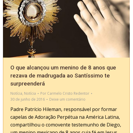
O que alcançou um menino de 8 anos que
rezava de madrugada ao Santíssimo te
surpreenderá
Notícia
,
Notícia
Por
Carmelo Cristo Redentor
30 de junho de 2016
Deixe um comentário
Padre Patrício Hileman, responsável por formar
capelas de Adoração Perpétua na América Latina,
compartilhou o comovente testemunho de Diego,
um menino mexicano de 8 anos cuja fé em Jesus