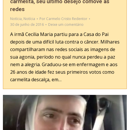
carmelita, seu último desejo comove as
redes
Notícia
,
Notícia
Por
Carmelo Cristo Redentor
30 de junho de 2016
Deixe um comentário
A irmã Cecilia Maria partiu para a Casa do Pai
depois de uma difícil luta contra o câncer. Milhares
compartilharam nas redes sociais as imagens de
sua agonia, período no qual nunca perdeu a paz
nem a alegria. Graduou-se em enfermagem e aos
26 anos de idade fez seus primeiros votos como
carmelita descalça, em…