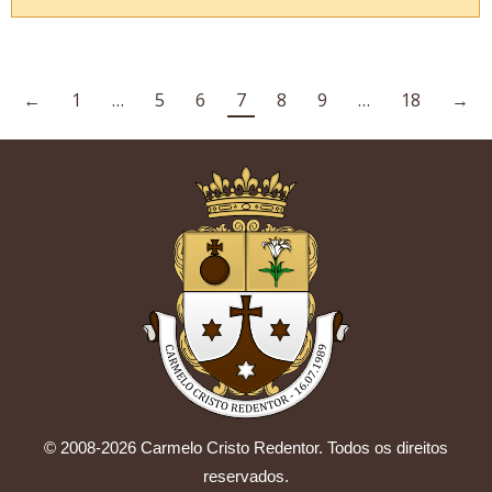
←
1
…
5
6
7
8
9
…
18
→
© 2008-2026 Carmelo Cristo Redentor. Todos os direitos
reservados.