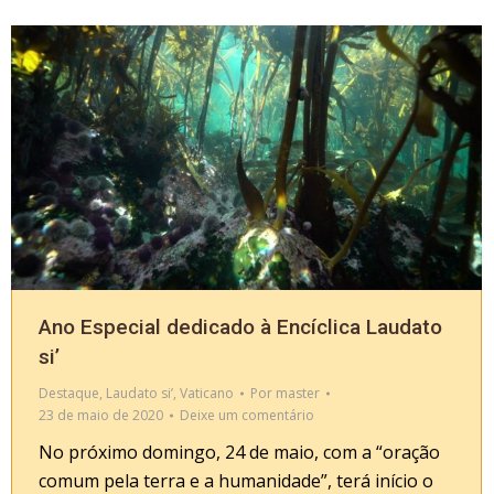
Ano Especial dedicado à Encíclica Laudato
si’
Destaque
,
Laudato si’
,
Vaticano
Por
master
23 de maio de 2020
Deixe um comentário
No próximo domingo, 24 de maio, com a “oração
comum pela terra e a humanidade”, terá início o