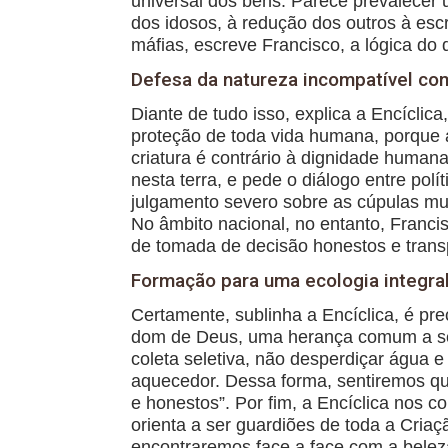
universal dos bens. Parece prevalecer u
dos idosos, à redução dos outros à es
máfias, escreve Francisco, a lógica do
Defesa da natureza incompatível com 
Diante de tudo isso, explica a Encíclic
proteção de toda vida humana, porque a
criatura é contrário à dignidade humana
nesta terra, e pede o diálogo entre po
julgamento severo sobre as cúpulas mun
No âmbito nacional, no entanto, Francis
de tomada de decisão honestos e trans
Formação para uma ecologia integra
Certamente, sublinha a Encíclica, é pr
dom de Deus, uma herança comum a ser 
coleta seletiva, não desperdiçar água 
aquecedor. Dessa forma, sentiremos q
e honestos”. Por fim, a Encíclica nos c
orienta a ser guardiões de toda a Criaçã
encontraremos face a face com a belez