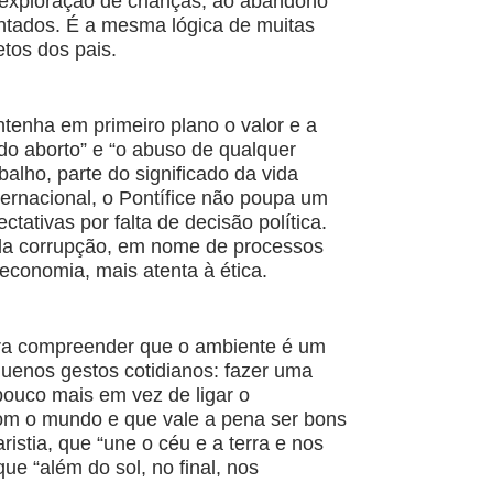
à exploração de crianças, ao abandono
entados. É a mesma lógica de muitas
tos dos pais.
ntenha em primeiro plano o valor e a
 do aborto” e “o abuso de qualquer
alho, parte do significado da vida
ernacional, o Pontífice não poupa um
ativas por falta de decisão política.
 e da corrupção, em nome de processos
conomia, mais atenta à ética.
para compreender que o ambiente é um
uenos gestos cotidianos: fazer uma
pouco mais em vez de ligar o
om o mundo e que vale a pena ser bons
istia, que “une o céu e a terra e nos
ue “além do sol, no final, nos