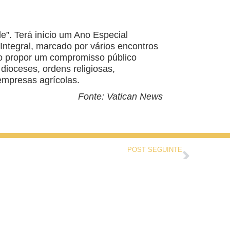
”. Terá início um Ano Especial
Integral, marcado por vários encontros
vo propor um compromisso público
dioceses, ordens religiosas,
empresas agrícolas.
Fonte: Vatican News
POST SEGUINTE
Palavra do Arcebispo: Do que estais conversando?