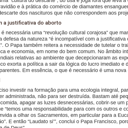
ma “cultura do descarte”, do usa e joga fora ​​que leva 
cravidão e à prática do comércio de diamantes ensangu
 descarte dos nascituros que não correspondem aos proje
a justificativa do aborto
a, é necessária uma “revolução cultural corajosa” que ma
 defesa da natureza “é incompatível com a justificativa
”. O Papa também reitera a necessidade de tutelar o trab
lítica e economia, em nome do bem comum. No âmbito int
diais relativas ao ambiente que decepcionaram as expect
co exorta a política a sair da lógica do lucro imediato
parentes. Em essência, o que é necessário é uma nova e
l
eciso investir na formação para uma ecologia integral, 
administrada, não para ser destruída. Bastam até peq
e comida, apagar as luzes desnecessárias, cobrir-se um 
ue “temos uma responsabilidade para com os outros e c
onvida a olhar os Sacramentos, em particular para a Eucar
o”. E então “Laudato si’”, conclui o Papa Francisco, porq
a de Deus”.