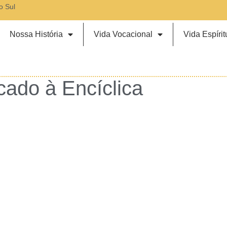
o Sul
Nossa História
Vida Vocacional
Vida Espírit
cado à Encíclica