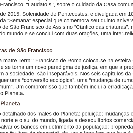
Francisco, “Laudato si’, sobre o cuidado da Casa comu
o de 2015, Solenidade de Pentecostes, e divulgada em 
 da “Semana” especial que comemora seu quinto aniversár
o de São Francisco de Assis no “Cântico das criaturas”, r
do mundo e se conclui com duas orações, uma inter-relig
uras de São Francisco
tra matre Terra”: Francisco de Roma coloca-se na esteira
que se torna um novo paradigma de justiça, em que a pr
a sociedade, são inseparáveis. Nos seis capítulos da e
equer uma “conversão ecológica”, uma “mudança de rum
omum”. Um compromisso que também inclui a erradicação
do Planeta.
 Planeta
co detalhado dos males do Planeta: poluição; mudanças 
o norte e o sul do mundo, ligada a desequilíbrios comerc
 salvar os bancos em detrimento da população; propried