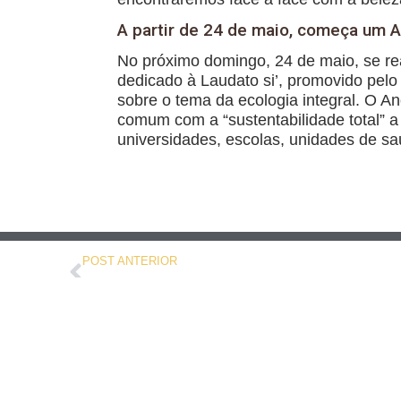
A partir de 24 de maio, começa um A
No próximo domingo, 24 de maio, se re
dedicado à Laudato si’, promovido pelo
sobre o tema da ecologia integral. O 
comum com a “sustentabilidade total” a 
universidades, escolas, unidades de s
POST ANTERIOR
Morre sacerdote em São Luís do Maranhão, vítima do novo coronavírus
leia também...