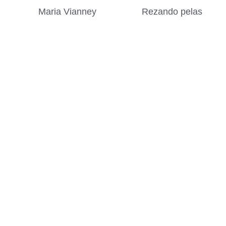
Maria Vianney
Rezando pelas
4 de agosto de 2026
Vocações
Ordenadas
2 de agosto de 2026