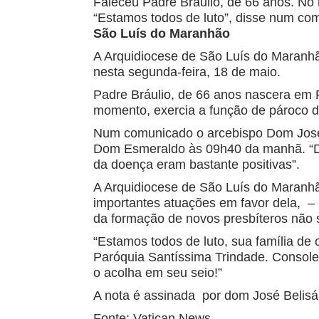
Faleceu Padre Bráulio, de 66 anos. No
“Estamos todos de luto”, disse num co
São Luís do Maranhão
A Arquidiocese de São Luís do Maranhã
nesta segunda-feira, 18 de maio.
Padre Bráulio, de 66 anos nascera em 
momento, exercia a função de pároco d
Num comunicado o arcebispo Dom José Be
Dom Esmeraldo às 09h40 da manhã. “De
da doença eram bastante positivas”.
A Arquidiocese de São Luís do Maranhã
importantes atuações em favor dela, –
da formação de novos presbíteros não 
“Estamos todos de luto, sua família de 
Paróquia Santíssima Trindade. Consol
o acolha em seu seio!”
A nota é assinada por dom José Belisár
Fonte: Vatican News