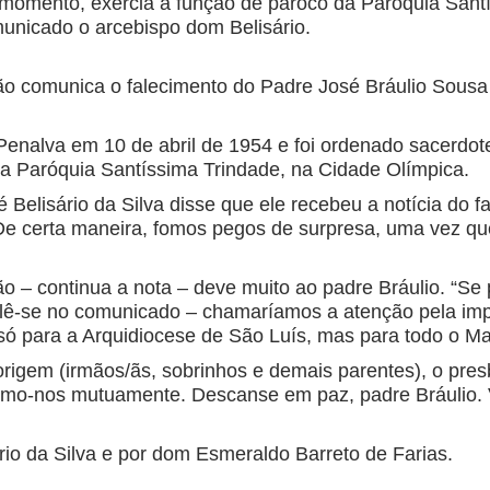
 momento, exercia a função de pároco da Paróquia Sant
municado o arcebispo dom Belisário.
o comunica o falecimento do Padre José Bráulio Sousa A
Penalva em 10 de abril de 1954 e foi ordenado sacerd
a Paróquia Santíssima Trindade, na Cidade Olímpica.
lisário da Silva disse que ele recebeu a notícia do fa
 certa maneira, fomos pegos de surpresa, uma vez que 
o – continua a nota – deve muito ao padre Bráulio. “S
 lê-se no comunicado – chamaríamos a atenção pela imp
só para a Arquidiocese de São Luís, mas para todo o M
origem (irmãos/ãs, sobrinhos e demais parentes), o pres
emo-nos mutuamente. Descanse em paz, padre Bráulio. 
io da Silva e por dom Esmeraldo Barreto de Farias.