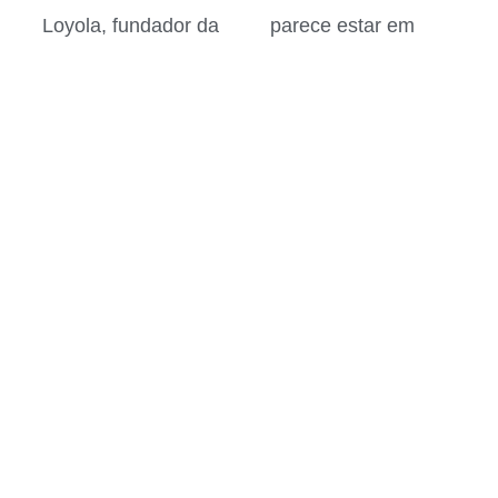
Loyola, fundador da
parece estar em
Companhia de
silêncio
30 de julho de 2026
Jesus
31 de julho de 2026