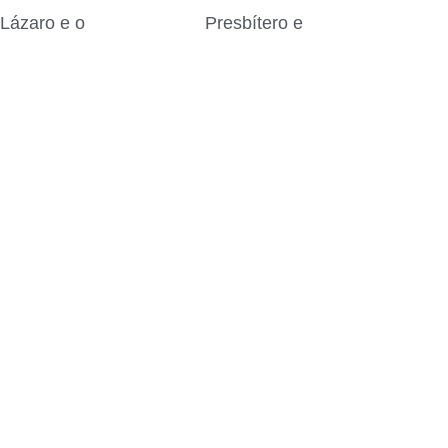
Lázaro e o
Presbítero e
progresso espiritual
Superior Geral da
29 de julho de 2026
Ordem Carmelita
28 de julho de 2026