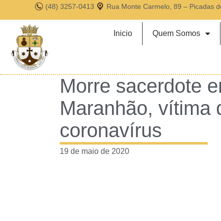
(48) 3257-0413
Rua Monte Carmelo, 89 – Picadas d
Inicio
Quem Somos
Morre sacerdote e
Maranhão, vítima 
coronavírus
19 de maio de 2020