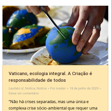
Vaticano, ecologia integral. A Criação é
responsabilidade de todos
Laudato si’
,
Notícia
,
Notícia
Por
master
18 de junho de 2020
Deixe um comentário
“Não há crises separadas, mas uma única e
complexa crise sócio-ambiental que requer uma