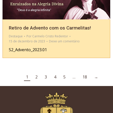
Retiro de Advento com os Carmelitas!
Destaque
Por
Carmelo Cristo Redentor
15 de dezembro de 2023
Deixe um comentário
S2_Advento_2023.01
1
2
3
4
5
…
18
→