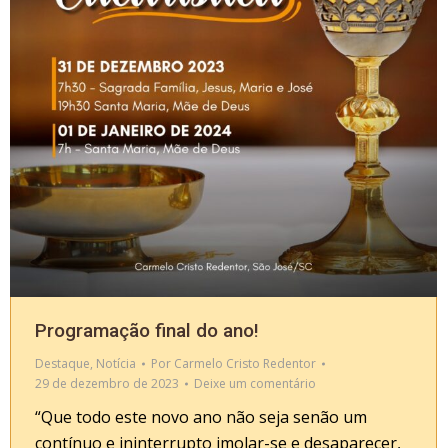
Programação final do ano!
Destaque
,
Notícia
Por
Carmelo Cristo Redentor
29 de dezembro de 2023
Deixe um comentário
“Que todo este novo ano não seja senão um
contínuo e ininterrupto imolar-se e desaparecer,