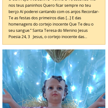
nos teus paninhos Quero ficar sempre no teu
berço Aí poderei cantando com os anjos Recordar-
Te as festas dos primeiros dias […] E das
homenagens do cortejo inocente Que Te deu o
seu sangue.” Santa Teresa do Menino Jesus
Poesia 24, 3 Jesus, o cortejo inocente das…