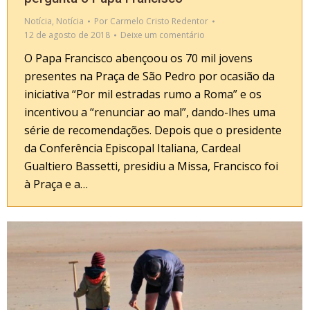
Notícia
,
Notícia
Por
Carmelo Cristo Redentor
12 de agosto de 2018
Deixe um comentário
O Papa Francisco abençoou os 70 mil jovens
presentes na Praça de São Pedro por ocasião da
iniciativa “Por mil estradas rumo a Roma” e os
incentivou a “renunciar ao mal”, dando-lhes uma
série de recomendações. Depois que o presidente
da Conferência Episcopal Italiana, Cardeal
Gualtiero Bassetti, presidiu a Missa, Francisco foi
à Praça e a…