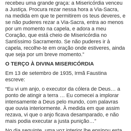
recebeu uma grande graça: a Misericórdia venceu
a Justiça. Procura rezar nessa hora a Via-Sacra,
na medida em que te permitirem os teus deveres, e
se não puderes rezar a Via-Sacra, entra ao menos
por um momento na capela, e adora a meu
Coração, que está cheio de Misericórdia no
Santíssimo Sacramento. Se não puderes ir à
capela, recolhe-te em oração onde estiveres, ainda
que seja por um breve momento.”
O TERÇO À DIVINA MISERICÓRDIA
Em 13 de setembro de 1935, Irmã Faustina
escreve:
“Eu vi um anjo, o executor da cólera de Deus… a
ponto de atingir a terra … Eu comecei a implorar
intensamente a Deus pelo mundo, com palavras
que ouvia interiormente. À medida em que assim
rezava, vi que o anjo ficava desamparado, e não
mais podia executar a justa punição…”
No dia seguinte, uma voz interior lhe ensinou esta