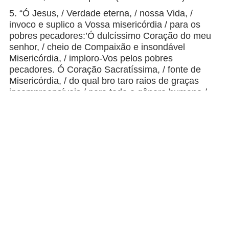
5. “Ó Jesus, / Verdade eterna, / nossa Vida, /
invoco e suplico a Vossa misericórdia / para os
pobres pecadores:’Ó dulcíssimo Coração do meu
senhor, / cheio de Compaixão e insondável
Misericórdia, / imploro-Vos pelos pobres
pecadores. Ó Coração Sacratíssima, / fonte de
Misericórdia, / do qual bro taro raios de graças
incompreensíveis / para todo o gênero humano,/
suplico-vos luz/ para os pobres pecadores. Ó
Jesus, / lembrai-Vos da vossa amarga paixão / e
não permitais que se percam almas / remidas com
o Vosso preciosíssimo e sacratíssimo Sangue. Ó
Jesus, / quando medito sobre o grande mérito do
Vosso Sangue, / rejubilo com a sua imensidade, /
pois uma só gota teria sido suficiente / para todos
os pecadores… Oh, / como se consome de alegria
o meu coração, / quando contemplo essa Vossa
inconcebível Bondade, / Ó meu Jesus! Desejo
trazer a Vossos pés / todos os pecadores, / para
que louvem a Vossa Misericórdia / pelos séculos