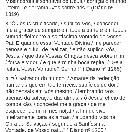
Mísericórdia insondável de Deus,/ abraçai o mundo
inteiro / e derramai-Vos sobre nós !” (Diário nº
1319)
3.”Ó Jesus crucificado, / suplico-Vos, / concedei-
me a graça/ de sempre em toda a parte e em tudo /
cumprir fielmente a santíssima Vontade de Vosso
Pai. E quando essa, Vontade Divina / me parecer
penosa e difícil de realizar, / então suplico-Vós,
Jesus, / que das Vossas Chagas desça sobre mim
/ força e vigor, / e que a minha boca repita: /” Seja
feita a Vossa Vontade? Senhor!” ( Diário nº 1265)
4. “Ó Salvador do mundo, / Amante da redenção
humana,/ que em tão terríveis; suplícios de dor /
não pensais em Vós mesmo, / lembrando-Vos
apenas da salvação das almas, / ó Jesus, cheio de
compaixão, / concedei-me a graça / de me
esquecer de mim mesmo(a) / a fim de viver
Inteiramente para as almas, / ajudando-Vos na
Obra da Salvação / segundo a Santíssima
Vontade, de Vosso pai…” ( Diário nº 1265 )