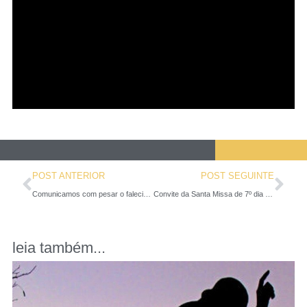
POST ANTERIOR
POST SEGUINTE
Comunicamos com pesar o falecimento, aos 94 anos de idade, da Irmã Maria Stella
Convite da Santa Missa de 7º dia Irmã Stella
leia também...