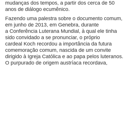
mudanças dos tempos, a partir dos cerca de 50
anos de diálogo ecumênico.
Fazendo uma palestra sobre o documento comum,
em junho de 2013, em Genebra, durante
a Conferência Luterana Mundial, à qual ele tinha
sido convidado a se pronunciar, o próprio
cardeal Koch recordou a importância da futura
comemoração comum, nascida de um convite
dirigido à Igreja Católica e ao papa pelos luteranos.
O purpurado de origem austríaca recordava,
depois, que o convite já tinha sido aceito com
alegria por Bento XVI. Portanto, dentre muitas
outras coisas, também ressaltava como tarefa dos
cristãos o fato de não esquecer as consequências
desastrosas da divisão que os havia atravessado,
particularmente na Europa. Acrescentava também
que o próprio processo de secularização ou o
fechamento da fé no privado, típico desta época,
também eram consequências de tal “conflito”; as
guerras sangrentas que se seguiram, as divisões,