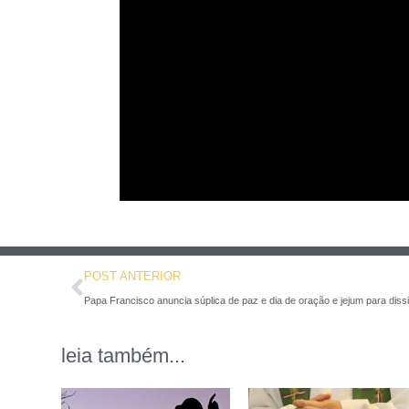
POST ANTERIOR
Papa Francisco anuncia súplica de paz e dia de oração e jejum para diss
leia também...