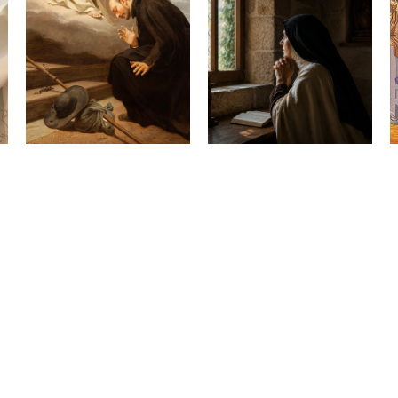
Santo Inácio de
Quando Deus
Loyola, fundador da
parece estar em
Companhia de
silêncio
30 de julho de 2026
Jesus
31 de julho de 2026