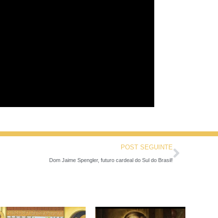
POST SEGUINTE
Dom Jaime Spengler, futuro cardeal do Sul do Brasil!