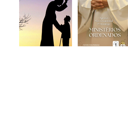
A vida de São João
Mês Vocacional –
Maria Vianney
Rezando pelas
4 de agosto de 2026
Vocações
Ordenadas
2 de agosto de 2026