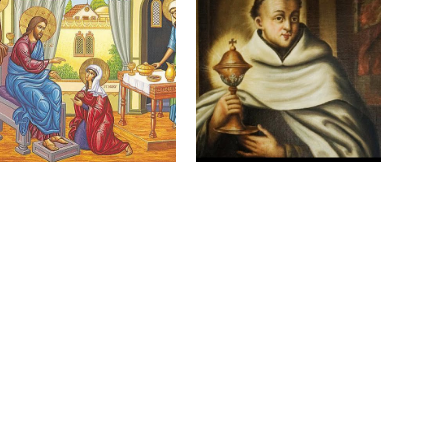
Marta, Maria e
Beato João Soreth –
Lázaro e o
Presbítero e
progresso espiritual
Superior Geral da
29 de julho de 2026
Ordem Carmelita
28 de julho de 2026