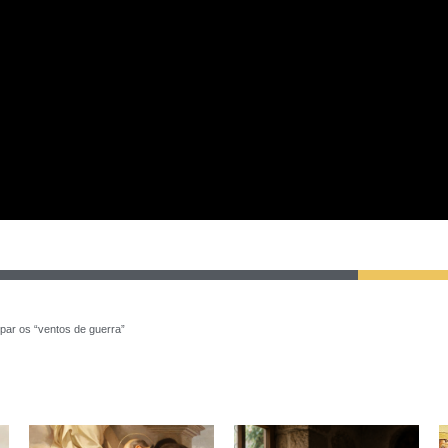
ipar os “ventos de guerra”