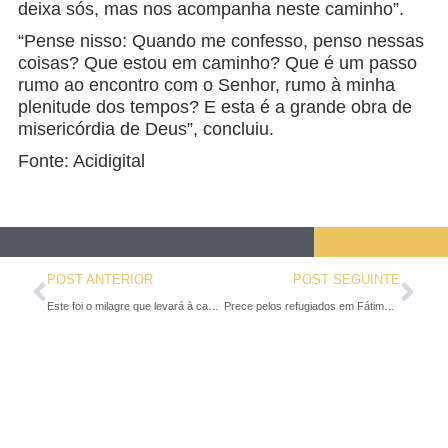
deixa sós, mas nos acompanha neste caminho”.
“Pense nisso: Quando me confesso, penso nessas
coisas? Que estou em caminho? Que é um passo
rumo ao encontro com o Senhor, rumo à minha
plenitude dos tempos? E esta é a grande obra de
misericórdia de Deus”, concluiu.
Fonte: Acidigital
POST ANTERIOR
POST SEGUINTE
Este foi o milagre que levará à canonização dos Pastorinhos de Fátima
Prece pelos refugiados em Fátima será feita por religiosa que viveu esta realidade
leia também...