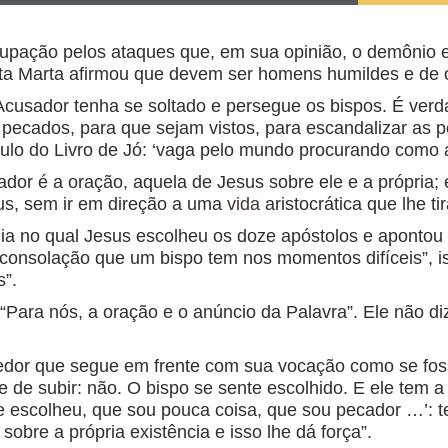
pação pelos ataques que, em sua opinião, o demônio e
ta Marta afirmou que devem ser homens humildes e de 
cusador tenha se soltado e persegue os bispos. É ver
 pecados, para que sejam vistos, para escandalizar as
ulo do Livro de Jó: ‘vaga pelo mundo procurando como a
dor é a oração, aquela de Jesus sobre ele e a própria; 
s, sem ir em direção a uma
vida
aristocrática que lhe ti
ia no qual Jesus escolheu os doze apóstolos e apontou
 consolação que um bispo tem nos momentos difíceis”, 
s”.
Para nós, a oração e o anúncio da Palavra”. Ele não di
edor que segue em frente com sua vocação como se fos
e de subir: não. O bispo se sente escolhido. E ele tem a 
e escolheu, que sou pouca coisa, que sou pecador …’: 
sobre a própria existência e isso lhe dá força”.