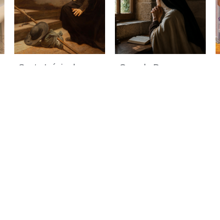
Santo Inácio de
Quando Deus
Loyola, fundador da
parece estar em
Companhia de
silêncio
30 de julho de 2026
Jesus
31 de julho de 2026