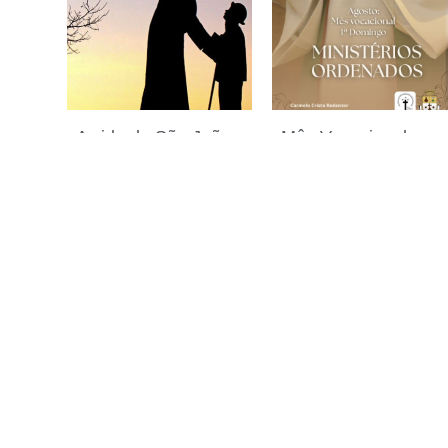
A vida de São João
Mês Vocacional –
Maria Vianney
Rezando pelas
4 de agosto de 2026
Vocações
Ordenadas
2 de agosto de 2026