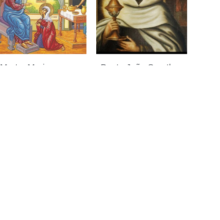
Marta, Maria e
Beato João Soreth –
Lázaro e o
Presbítero e
progresso espiritual
Superior Geral da
29 de julho de 2026
Ordem Carmelita
28 de julho de 2026