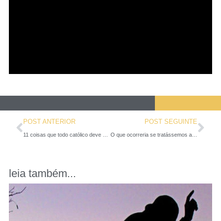
POST ANTERIOR
POST SEGUINTE
11 coisas que todo católico deve saber sobre a Quarta-feira de Cinzas
O que ocorreria se tratássemos a Bíblia como o nosso celular?, pergunta o Papa
leia também...