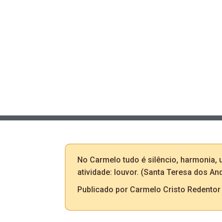
No Carmelo tudo é silêncio, harmonia, 
atividade: louvor. (Santa Teresa dos An
Publicado por
Carmelo Cristo Redentor