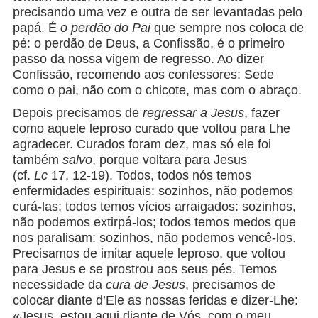
precisando uma vez e outra de ser levantadas pelo
papá. É
o perdão do Pai
que sempre nos coloca de
pé: o perdão de Deus, a Confissão, é o primeiro
passo da nossa vigem de regresso. Ao dizer
Confissão, recomendo aos confessores: Sede
como o pai, não com o chicote, mas com o abraço.
Depois precisamos de
regressar a Jesus
, fazer
como aquele leproso curado que voltou para Lhe
agradecer. Curados foram dez, mas só ele foi
também
salvo
, porque voltara para Jesus
(cf.
Lc
17, 12-19). Todos, todos nós temos
enfermidades espirituais: sozinhos, não podemos
curá-las; todos temos vícios arraigados: sozinhos,
não podemos extirpá-los; todos temos medos que
nos paralisam: sozinhos, não podemos vencê-los.
Precisamos de imitar aquele leproso, que voltou
para Jesus e se prostrou aos seus pés. Temos
necessidade da
cura de Jesus
, precisamos de
colocar diante d’Ele as nossas feridas e dizer-Lhe:
«Jesus, estou aqui diante de Vós, com o meu