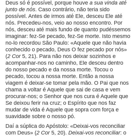
Deus só é possível, porque houve
a sua vinda até
junto de nós
. Caso contrário, não teria sido
possível. Antes de irmos até Ele, desceu Ele até
nós. Precedeu-nos, veio ao nosso encontro. Por
nós, desceu até mais fundo de quanto pudéssemos
imaginar: fez-Se pecado, fez-Se morte. Isto mesmo
no-lo recordou São Paulo: «Aquele que não havia
conhecido o pecado, Deus O fez pecado por nós»
(
2 Cor
5, 21). Para não nos deixar sozinhos e
acompanhar-nos no caminho, Ele desceu dentro
do nosso pecado e da nossa morte. Tocou o
pecado, tocou a nossa morte. Então a nossa
viagem é deixar-se tomar pela mão. O Pai que nos
chama a voltar é Aquele que sai de casa e vem
procurar-nos; o Senhor que nos cura é Aquele que
Se deixou ferir na cruz; o Espírito que nos faz
mudar de vida é Aquele que sopra com força e
suavidade sobre o nosso pó.
Daí a súplica do Apóstolo: «Deixai-vos reconciliar
com Deus» (
2 Cor
5, 20).
Deixai-vos reconciliar
: o