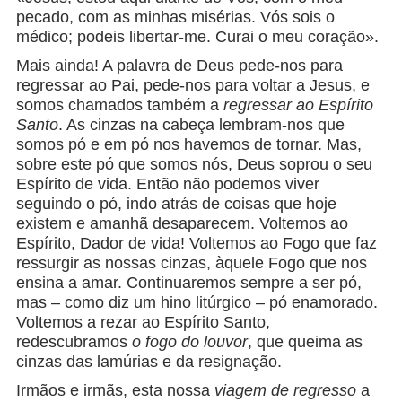
pecado, com as minhas misérias. Vós sois o
médico; podeis libertar-me. Curai o meu coração».
Mais ainda! A palavra de Deus pede-nos para
regressar ao Pai, pede-nos para voltar a Jesus, e
somos chamados também a
regressar ao Espírito
Santo
. As cinzas na cabeça lembram-nos que
somos pó e em pó nos havemos de tornar. Mas,
sobre este pó que somos nós, Deus soprou o seu
Espírito de vida. Então não podemos viver
seguindo o pó, indo atrás de coisas que hoje
existem e amanhã desaparecem. Voltemos ao
Espírito, Dador de vida! Voltemos ao Fogo que faz
ressurgir as nossas cinzas, àquele Fogo que nos
ensina a amar. Continuaremos sempre a ser pó,
mas – como diz um hino litúrgico – pó enamorado.
Voltemos a rezar ao Espírito Santo,
redescubramos
o fogo do louvor
, que queima as
cinzas das lamúrias e da resignação.
Irmãos e irmãs, esta nossa
viagem de regresso
a