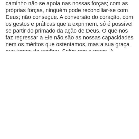
caminho não se apoia nas nossas forças; com as
próprias forças, ninguém pode reconciliar-se com
Deus; não consegue. A conversão do coração, com
os gestos e práticas que a exprimem, só é possível
se partir do primado da ação de Deus. O que nos
faz regressar a Ele não são as nossas capacidades
nem os méritos que ostentamos, mas a sua graça
que temos de acolher. Salva-nos a graça. A
salvação é pura graça, pura gratuidade. Disse-o
claramente Jesus no Evangelho: o que nos torna
justos não é a justiça que praticamos diante dos
homens, mas a relação sincera com o Pai. O início
do regresso a Deus é reconhecermo-nos
necessitados d’Ele, necessitados de misericórdia,
necessitados da sua graça. O caminho certo é
este: o caminho da humildade. Como me sinto eu:
necessitado ou autossuficiente?
Hoje inclinamos a cabeça para receber as cinzas.
No termo da Quaresma, abaixar-nos-emos ainda
mais para lavar os pés dos irmãos. A Quaresma é