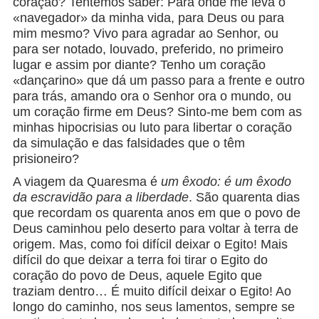
coração? Tentemos saber: Para onde me leva o
«navegador» da minha vida, para Deus ou para
mim mesmo? Vivo para agradar ao Senhor, ou
para ser notado, louvado, preferido, no primeiro
lugar e assim por diante? Tenho um coração
«dançarino» que dá um passo para a frente e outro
para trás, amando ora o Senhor ora o mundo, ou
um coração firme em Deus? Sinto-me bem com as
minhas hipocrisias ou luto para libertar o coração
da simulação e das falsidades que o têm
prisioneiro?
A viagem da Quaresma é
um êxodo:
é um êxodo
da escravidão para a liberdade
. São quarenta dias
que recordam os quarenta anos em que o povo de
Deus caminhou pelo deserto para voltar à terra de
origem. Mas, como foi difícil deixar o Egito! Mais
difícil do que deixar a terra foi tirar o Egito do
coração do povo de Deus, aquele Egito que
traziam dentro… É muito difícil deixar o Egito! Ao
longo do caminho, nos seus lamentos, sempre se