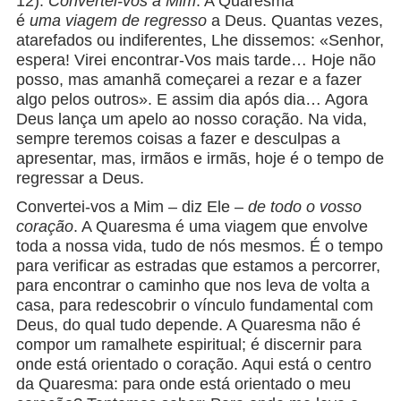
12).
Convertei-vos a Mim
. A Quaresma
é
uma
viagem de regresso
a Deus. Quantas vezes,
atarefados ou indiferentes, Lhe dissemos: «Senhor,
espera! Virei encontrar-Vos mais tarde… Hoje não
posso, mas amanhã começarei a rezar e a fazer
algo pelos outros». E assim dia após dia… Agora
Deus lança um apelo ao nosso coração. Na vida,
sempre teremos coisas a fazer e desculpas a
apresentar, mas, irmãos e irmãs, hoje é o tempo de
regressar a Deus.
Convertei-vos a Mim – diz Ele –
de todo o vosso
coração
. A Quaresma é uma viagem que envolve
toda a nossa vida, tudo de nós mesmos. É o tempo
para verificar as estradas que estamos a percorrer,
para encontrar o caminho que nos leva de volta a
casa, para redescobrir o vínculo fundamental com
Deus, do qual tudo depende. A Quaresma não é
compor um ramalhete espiritual; é discernir para
onde está orientado o coração. Aqui está o centro
da Quaresma: para onde está orientado o meu