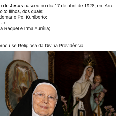
o de Jesus
nasceu no dia 17 de abril de 1928, em Arroio
ito filhos, dos quais:
demar e Pe. Kuniberto;
sio;
ã Raquel e Irmã Aurélia;
ornou-se Religiosa da Divina Providência.