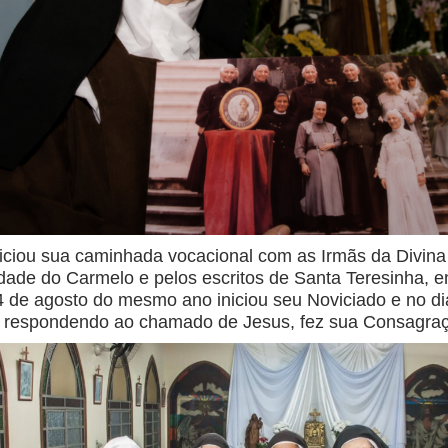
iniciou sua caminhada vocacional com as Irmãs da Divin
alidade do Carmelo e pelos escritos de Santa Teresinha,
14 de agosto do mesmo ano iniciou seu Noviciado e no di
 respondendo ao chamado de Jesus, fez sua Consagração